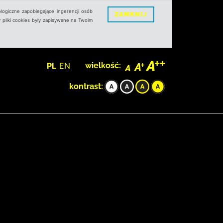
logiczne zapobiegające ingerencji osób
ZAMKNIJ
 pliki cookies były zapisywane na Twoim
PL
EN
wielkość:
kontrast: