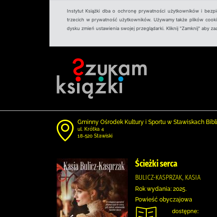
Instytut Książki dba o ochronę prywatności użytkowników i bezp
trzecich w prywatność użytkowników. Używamy także plików cookies
dysku zmień ustawienia swojej przeglądarki. Kliknij "Zamknij" aby z
Gminny Ośrodek Kultury i Sportu w Stawiskach Bibl
ul. Krótka 4
18-520 Stawiski
Ścieżki serca
BULICZ-KASPRZAK, KASIA
Rok wydania: 2025.
Powieść obyczajowa
dostępne: