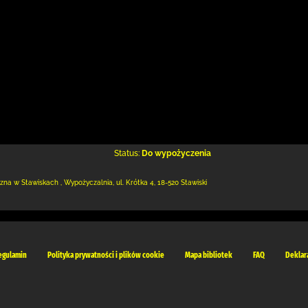
Status:
Do wypożyczenia
iczna w Stawiskach
,
Wypożyczalnia,
ul. Krótka 4
,
18-520 Stawiski
egulamin
Polityka prywatności i plików cookie
Mapa bibliotek
FAQ
Deklar