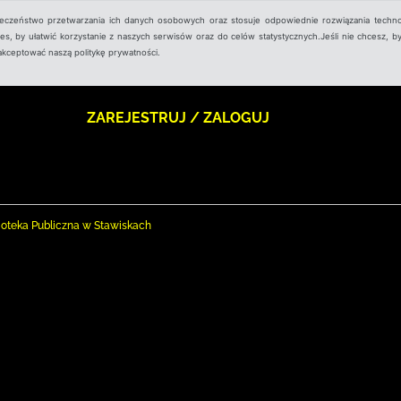
ieczeństwo przetwarzania ich danych osobowych oraz stosuje odpowiednie rozwiązania techno
, by ułatwić korzystanie z naszych serwisów oraz do celów statystycznych.Jeśli nie chcesz, by
aakceptować naszą politykę prywatności.
ZAREJESTRUJ / ZALOGUJ
ioteka Publiczna w Stawiskach