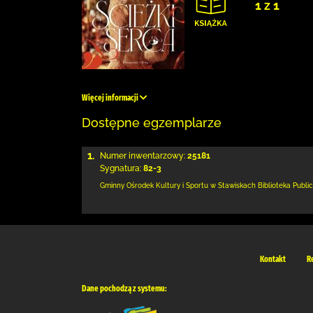
1 z 1
Więcej informacji
Dostępne egzemplarze
1.
Numer inwentarzowy:
25181
Sygnatura:
82-3
Gminny Ośrodek Kultury i Sportu w Stawiskach
Biblioteka Publ
Kontakt
R
Dane pochodzą z systemu: