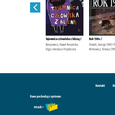
Lalka /
Tajemnica człowieka z blizną /
Rok 1984 /
Prus, Bolesław Popławska, Anna
Beręsewicz, Paweł Reszelska,
Orwell, George (1903-1
Wydawnictwo Greg Duda-Kaptur,
Olga Literatura Pożyteczna
Mirkowicz, Tomasz (19
Katarzyna Ludwikowska, Jolanta
Kontakt
R
Dane pochodzą z systemu: