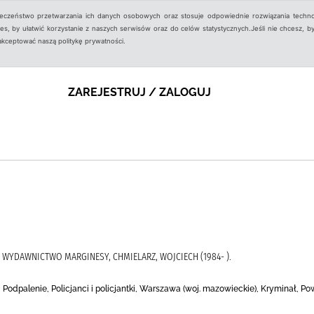
ieczeństwo przetwarzania ich danych osobowych oraz stosuje odpowiednie rozwiązania techno
, by ułatwić korzystanie z naszych serwisów oraz do celów statystycznych.Jeśli nie chcesz, by
aakceptować naszą politykę prywatności.
ZAREJESTRUJ / ZALOGUJ
), WYDAWNICTWO MARGINESY, CHMIELARZ, WOJCIECH (1984- ).
, Podpalenie, Policjanci i policjantki, Warszawa (woj. mazowieckie), Kryminał, P