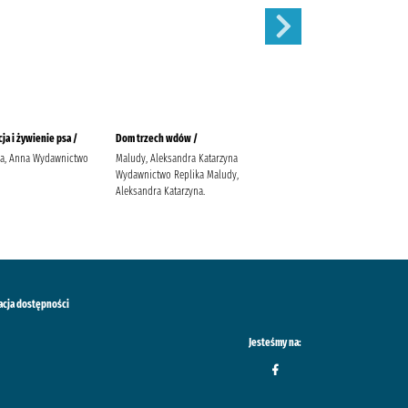
ja i żywienie psa /
Dom trzech wdów /
Balladyna :
ka, Anna Wydawnictwo
Maludy, Aleksandra Katarzyna
Słowacki, Juliusz (1809-1849).
Wydawnictwo Replika Maludy,
Popławska, Anna
Aleksandra Katarzyna.
acja dostępności
Jesteśmy na: