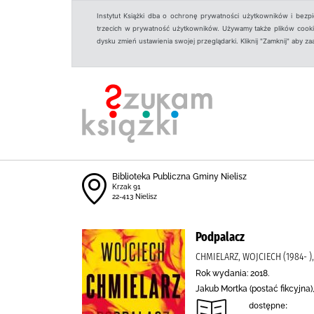
Instytut Książki dba o ochronę prywatności użytkowników i bezp
trzecich w prywatność użytkowników. Używamy także plików cookies
dysku zmień ustawienia swojej przeglądarki. Kliknij "Zamknij" aby z
Biblioteka Publiczna Gminy Nielisz
Krzak 91
22-413 Nielisz
Podpalacz
CHMIELARZ, WOJCIECH (1984- 
Rok wydania: 2018.
Jakub Mortka (postać fikcyjna)
dostępne: