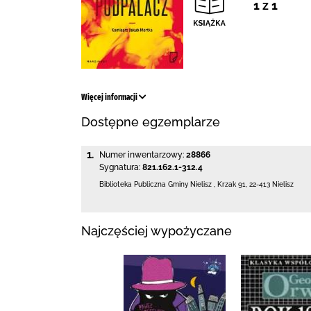
1 z 1
Więcej informacji
Dostępne egzemplarze
1.
Numer inwentarzowy:
28866
Sygnatura:
821.162.1-312.4
Biblioteka Publiczna Gminy Nielisz
,
Krzak 91
,
22-413 Nielisz
Najczęściej wypożyczane