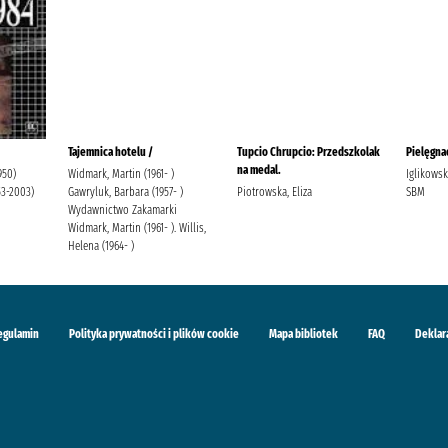
Tajemnica hotelu /
Tupcio Chrupcio: Przedszkolak
Pielęgnac
na medal.
950)
Widmark, Martin (1961- )
Iglikows
53-2003)
Gawryluk, Barbara (1957- )
Piotrowska, Eliza
SBM
Wydawnictwo Zakamarki
Widmark, Martin (1961- ). Willis,
Helena (1964- )
egulamin
Polityka prywatności i plików cookie
Mapa bibliotek
FAQ
Deklar