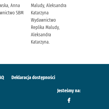
owska, Anna
Maludy, Aleksandra
(1809-1849).
wnictwo SBM
Katarzyna
Popławska, Anna
Wydawnictwo
Replika Maludy,
Aleksandra
Katarzyna.
AQ
Deklaracja dostępności
Jesteśmy na: