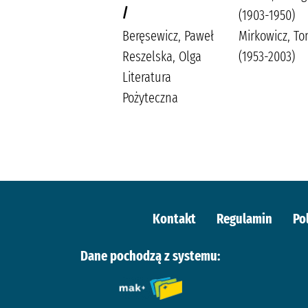
/
Popławska, Anna
(1903-1950)
Wydawnictwo Greg
Beręsewicz, Paweł
Mirkowicz, T
Duda-Kaptur,
Reszelska, Olga
(1953-2003)
Katarzyna
Literatura
Ludwikowska,
Pożyteczna
Jolanta
Kontakt
Regulamin
Po
Dane pochodzą z systemu: