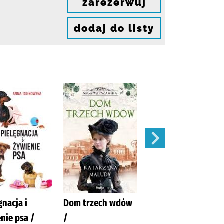
zarezerwuj
dodaj do listy
gnacja i
Dom trzech wdów
Balladyna :
nie psa /
/
Słowacki, Juliusz