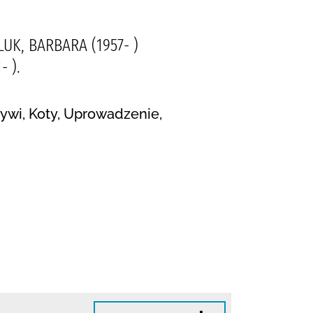
LUK, BARBARA (1957- )
 ).
tywi, Koty, Uprowadzenie,