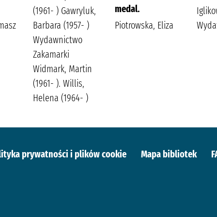
medal.
(1961- ) Gawryluk,
Iglik
omasz
Barbara (1957- )
Piotrowska, Eliza
Wyda
Wydawnictwo
Zakamarki
Widmark, Martin
(1961- ). Willis,
Helena (1964- )
lityka prywatności i plików cookie
Mapa bibliotek
F