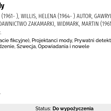
dy
1961- ), WILLIS, HELENA (1964- ) AUTOR, GAWRY
DAWNICTWO ZAKAMARKI, WIDMARK, MARTIN (1961-
.
acie fikcyjne), Projektanci mody, Prywatni detek
dzenie, Szwecja, Opowiadania i nowele
:
e
Status:
Do wypożyczenia