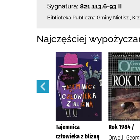
Sygnatura:
821.113.6-93 II
Biblioteka Publiczna Gminy Nielisz
,
Krz
Najczęściej wypożycza
Lalka /
Tajemnica
Rok 1984 /
człowieka z blizną
Prus, Bolesław
Orwell, Georg