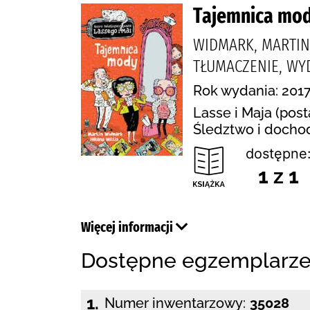
Tajemnica mo
WIDMARK, MARTIN (
TŁUMACZENIE, WY
Rok wydania: 2017
Lasse i Maja (post
Śledztwo i docho
dostępne
1 z 1
Więcej informacji
Dostępne egzemplarz
1.
Numer inwentarzowy:
35028