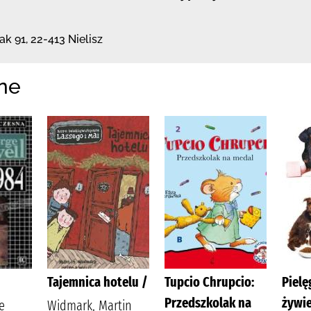
ak 91
,
22-413 Nielisz
ne
Tajemnica hotelu /
Tupcio Chrupcio:
Pielę
Przedszkolak na
żywie
e
Widmark, Martin