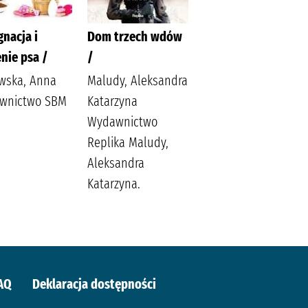
gnacja i
Dom trzech wdów
Balladyna :
nie psa /
/
Słowacki, Juliusz
owska, Anna
Maludy, Aleksandra
(1809-1849).
wnictwo SBM
Katarzyna
Popławska, Anna
Wydawnictwo
Replika Maludy,
Aleksandra
Katarzyna.
AQ
Deklaracja dostępności