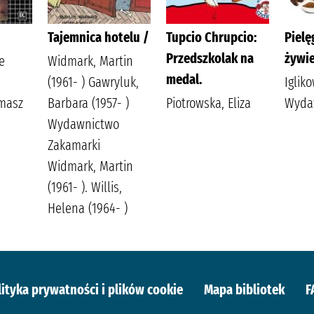
Tajemnica hotelu /
Tupcio Chrupcio:
Pielę
Przedszkolak na
żywie
e
Widmark, Martin
medal.
(1961- ) Gawryluk,
Iglik
omasz
Barbara (1957- )
Piotrowska, Eliza
Wyda
Wydawnictwo
Zakamarki
Widmark, Martin
(1961- ). Willis,
Helena (1964- )
lityka prywatności i plików cookie
Mapa bibliotek
F