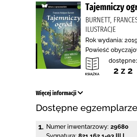
Tajemniczy og
BURNETT, FRANCE
ILUSTRACJE
Rok wydania: 2019
Powieść obyczajo
dostępne
2 z 2
Więcej informacji
Dostępne egzemplarz
1.
Numer inwentarzowy:
29680
Sygnatura:
821.162.1-93 III L