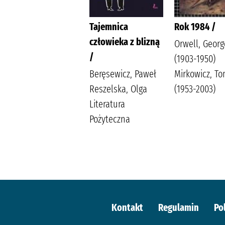
Lalka /
Tajemnica
Rok 1984 /
człowieka z blizną
Prus, Bolesław
Orwell, Georg
/
Popławska, Anna
(1903-1950)
Wydawnictwo Greg
Beręsewicz, Paweł
Mirkowicz, T
Duda-Kaptur,
Reszelska, Olga
(1953-2003)
Katarzyna
Literatura
Ludwikowska,
Pożyteczna
Jolanta
Kontakt
Regulamin
Po