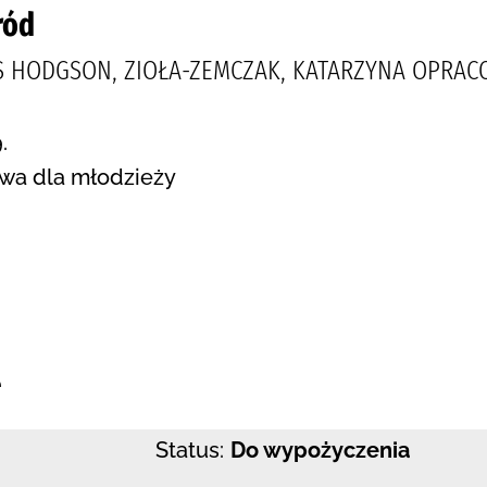
ród
S HODGSON, ZIOŁA-ZEMCZAK, KATARZYNA OPRAC
.
wa dla młodzieży
:
e
Status:
Do wypożyczenia