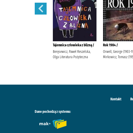
Lalka /
Tajemnica człowieka z blizną /
Rok 1984 /
Prus, Bolesław Popławska, Anna
Beręsewicz, Paweł Reszelska,
Orwell, George (1903-1
Wydawnictwo Greg Duda-Kaptur,
Olga Literatura Pożyteczna
Mirkowicz, Tomasz (19
Katarzyna Ludwikowska, Jolanta
Kontakt
R
Dane pochodzą z systemu: