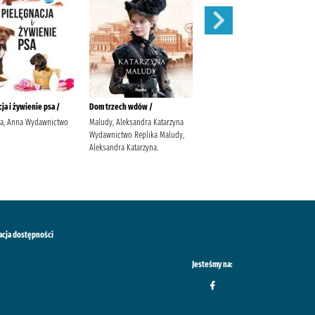
ja i żywienie psa /
Dom trzech wdów /
Balladyna :
ka, Anna Wydawnictwo
Maludy, Aleksandra Katarzyna
Słowacki, Juliusz (1809-1849).
Wydawnictwo Replika Maludy,
Popławska, Anna
Aleksandra Katarzyna.
acja dostępności
Jesteśmy na: