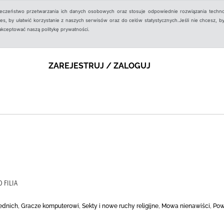
ieczeństwo przetwarzania ich danych osobowych oraz stosuje odpowiednie rozwiązania techno
, by ułatwić korzystanie z naszych serwisów oraz do celów statystycznych.Jeśli nie chcesz, by
aakceptować naszą politykę prywatności.
ZAREJESTRUJ / ZALOGUJ
 FILIA
ednich, Gracze komputerowi, Sekty i nowe ruchy religijne, Mowa nienawiści, Pow