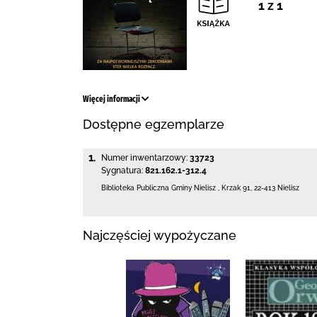
1 z 1
Więcej informacji
Dostępne egzemplarze
1.
Numer inwentarzowy:
33723
Sygnatura:
821.162.1-312.4
Biblioteka Publiczna Gminy Nielisz
,
Krzak 91
,
22-413 Nielisz
Najczęściej wypożyczane