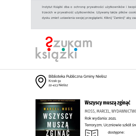
Instytut Książki dba o ochronę prywatności użytkowników i bezp
trzecich w prywatność użytkowników. Używamy także plików cookies
dysku zmień ustawienia swojej przeglądarki. Kliknij "Zamknij" aby z
Biblioteka Publiczna Gminy Nielisz
Krzak 91
22-413 Nielisz
Wszyscy muszą zginąć
MOSS, MARCEL, WYDAWNICTWO
Rok wydania: 2021.
Terroryzm, Uczniowie szkół śr
dostępne: