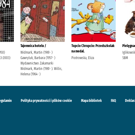
Tajemnica hotelu /
Tupcio Chrupcio: Przedszkolak
Pielęgnac
na medal.
950)
Widmark, Martin (1961- )
Iglikows
53-2003)
Gawryluk, Barbara (1957- )
Piotrowska, Eliza
SBM
Wydawnictwo Zakamarki
Widmark, Martin (1961- ). Willis,
Helena (1964- )
egulamin
Polityka prywatności i plików cookie
Mapa bibliotek
FAQ
Deklar