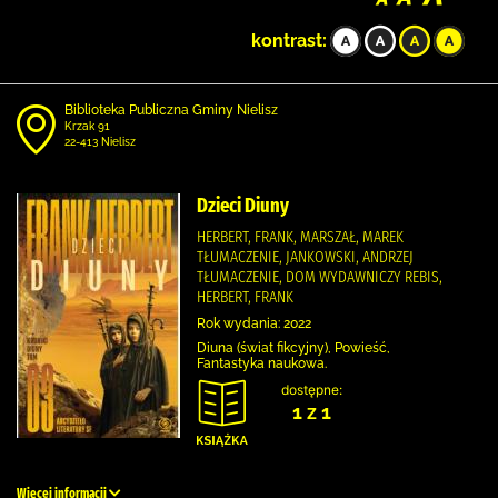
kontrast:
Biblioteka Publiczna Gminy Nielisz
Krzak 91
22-413 Nielisz
Dzieci Diuny
HERBERT, FRANK, MARSZAŁ, MAREK
TŁUMACZENIE, JANKOWSKI, ANDRZEJ
TŁUMACZENIE, DOM WYDAWNICZY REBIS,
HERBERT, FRANK
Rok wydania: 2022
Diuna (świat fikcyjny), Powieść,
Fantastyka naukowa.
dostępne:
1 z 1
Więcej informacji