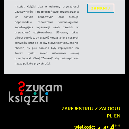
Instytut Książki dba o ochronę prywatności
ZAMKNIJ
użytkowników i bezpieczeństwo przetwarzania
ich danych osobowych oraz stosuje
odpowiednie rozwiązania technologiczne
zapobiegające ingerencji osób trzecich w
prywatność użytkowników. Używamy także
plików cookies, by ułatwić korzystanie z naszych
serwisów oraz do celów statystycznych.Jeśli nie
chcesz, by pliki cookies były zapisywane na
Twoim dysku zmień ustawienia swojej
przeglądarki. Kliknij "Zamknij" aby zaakceptować
naszą politykę prywatności.
ZAREJESTRUJ / ZALOGUJ
PL
EN
wielkość: