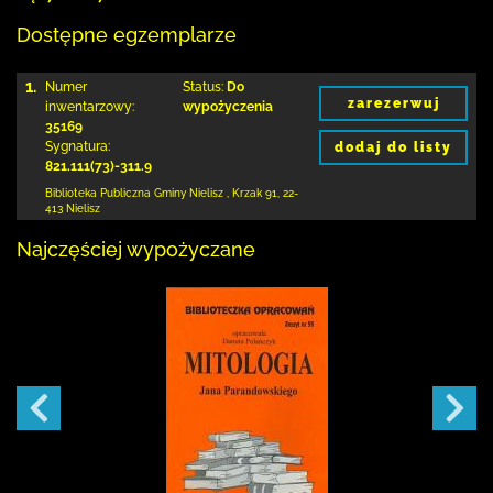
Dostępne egzemplarze
1.
Numer
Status:
Do
zarezerwuj
inwentarzowy:
wypożyczenia
35169
Sygnatura:
dodaj do listy
821.111(73)-311.9
Biblioteka Publiczna Gminy Nielisz
,
Krzak 91
,
22-
413 Nielisz
Najczęściej wypożyczane