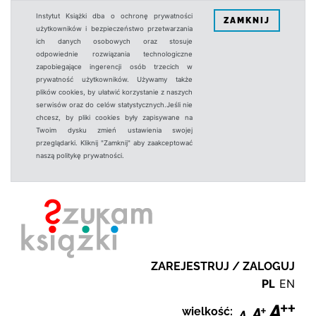
Instytut Książki dba o ochronę prywatności
ZAMKNIJ
użytkowników i bezpieczeństwo przetwarzania
ich danych osobowych oraz stosuje
odpowiednie rozwiązania technologiczne
zapobiegające ingerencji osób trzecich w
prywatność użytkowników. Używamy także
plików cookies, by ułatwić korzystanie z naszych
serwisów oraz do celów statystycznych.Jeśli nie
chcesz, by pliki cookies były zapisywane na
Twoim dysku zmień ustawienia swojej
przeglądarki. Kliknij "Zamknij" aby zaakceptować
naszą politykę prywatności.
ZAREJESTRUJ / ZALOGUJ
PL
EN
wielkość: