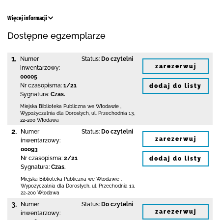
Więcej informacji
Dostępne egzemplarze
1.
Numer
Status:
Do czytelni
zarezerwuj
inwentarzowy:
00005
Nr czasopisma:
1/21
dodaj do listy
Sygnatura:
Czas.
Miejska Biblioteka Publiczna we Włodawie
,
Wypożyczalnia dla Dorosłych,
ul. Przechodnia 13
,
22-200 Włodawa
2.
Numer
Status:
Do czytelni
zarezerwuj
inwentarzowy:
00093
Nr czasopisma:
2/21
dodaj do listy
Sygnatura:
Czas.
Miejska Biblioteka Publiczna we Włodawie
,
Wypożyczalnia dla Dorosłych,
ul. Przechodnia 13
,
22-200 Włodawa
3.
Numer
Status:
Do czytelni
zarezerwuj
inwentarzowy: