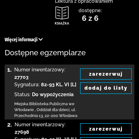
Lektura z opracowaniem
dostępne:
6 z 6
Więcej informacji
Dostępne egzemplarze
1.
Numer inwentarzowy:
zarezerwuj
27703
Sygnatura:
82-93 KL. VI [L]
dodaj do listy
Status:
Do wypożyczenia
Miejska Biblioteka Publiczna we
Włodawie
,
Oddział dla dzieci,
ul.
Przechodnia 13
,
22-200 Włodawa
2.
Numer inwentarzowy:
zarezerwuj
27698