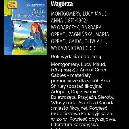
Wzgórza
MONTGOMERY, LUCY MAUD
ANNA (1874-1942),
WŁODARCZYK, BARBARA
OPRAC., ZAGNIŃSKA, MARIA
OPRAC., GAJDA, OLIWIA IL.,
WYDAWNICTWO GREG
Rok wydania: cop. 2014.
Montgomery, Lucy Maud.
(1874-1942).). Ann of Green
Gables - materiały
pomocnicze dla szkół, Ania
Shirley (postać fikcyjna),
Adopcja, Dojrzewanie,
Dziewczęta, Przyjaźń, Sieroty,
Włosy rude, Avonlea (Kanada
; miasto fikcyjne), Powieść
młodzieżowa kanadyjska 20
w. 20 w., Powieść obyczajowa,
Literatura kanadyjska,