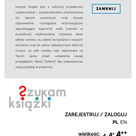
Instytut Książki dba o ochronę prywatności
ZAMKNIJ
użytkowników i bezpieczeństwo przetwarzania
ich danych osobowych oraz stosuje
odpowiednie rozwiązania technologiczne
zapobiegające ingerencji osób trzecich w
prywatność użytkowników. Używamy także
plików cookies, by ułatwić korzystanie z naszych
serwisów oraz do celów statystycznych.Jeśli nie
chcesz, by pliki cookies były zapisywane na
Twoim dysku zmień ustawienia swojej
przeglądarki. Kliknij "Zamknij" aby zaakceptować
naszą politykę prywatności.
ZAREJESTRUJ / ZALOGUJ
PL
EN
wielkość: