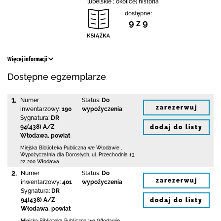
lubelskie ; okolice) historia
dostępne:
9 z 9
Więcej informacji
Dostępne egzemplarze
1.
Numer
Status:
Do
zarezerwuj
inwentarzowy:
190
wypożyczenia
Sygnatura:
DR
94(438) A/Z
dodaj do listy
Włodawa, powiat
Miejska Biblioteka Publiczna we Włodawie
,
Wypożyczalnia dla Dorosłych,
ul. Przechodnia 13
,
22-200 Włodawa
2.
Numer
Status:
Do
zarezerwuj
inwentarzowy:
401
wypożyczenia
Sygnatura:
DR
94(438) A/Z
dodaj do listy
Włodawa, powiat
Miejska Biblioteka Publiczna we Włodawie
,