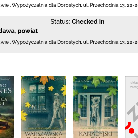
awie
,
Wypożyczalnia dla Dorosłych,
ul. Przechodnia 13
,
22-
Status:
Checked in
dawa, powiat
awie
,
Wypożyczalnia dla Dorosłych,
ul. Przechodnia 13
,
22-