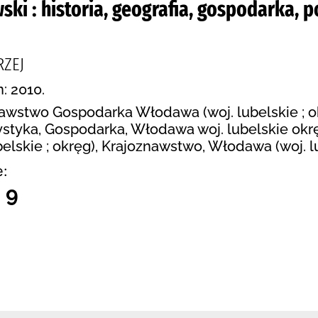
ki : historia, geografia, gospodarka, p
RZEJ
n: 2010.
nawstwo Gospodarka Włodawa (woj. lubelskie ; o
styka, Gospodarka, Włodawa woj. lubelskie okr
lskie ; okręg), Krajoznawstwo, Włodawa (woj. lub
e:
 9