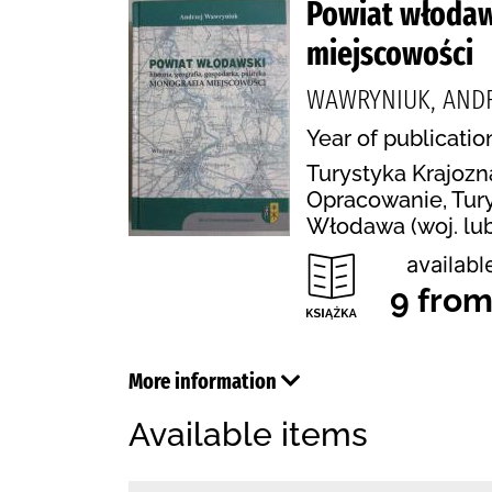
Powiat włodaws
miejscowości
WAWRYNIUK, AND
Year of publicatio
Turystyka Krajoz
Opracowanie, Tury
Włodawa (woj. lube
availabl
9 from
More information
Available items