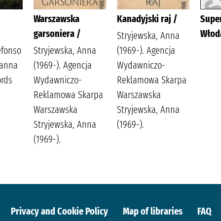
Warszawska
Kanadyjski raj /
Supe
garsoniera /
Włod
Stryjewska, Anna
efonso
Stryjewska, Anna
(1969-). Agencja
oanna
(1969-). Agencja
Wydawniczo-
ords
Wydawniczo-
Reklamowa Skarpa
Reklamowa Skarpa
Warszawska
Warszawska
Stryjewska, Anna
Stryjewska, Anna
(1969-).
(1969-).
Privacy and Cookie Policy
Map of libraries
FAQ