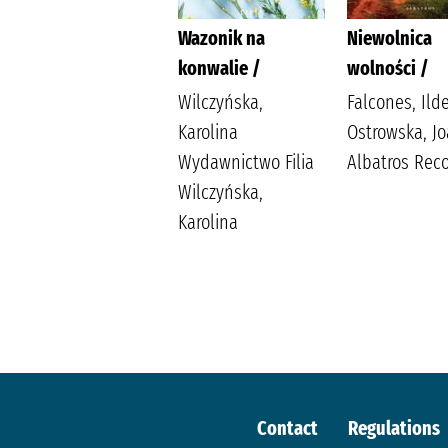
Bobry mówią dzień
Wazonik na
Niewolnica
bobry! /
konwalie /
wolności /
Chotomska, Wanda
Wilczyńska,
Falcones, Ild
(1929- ) Butenko,
Karolina
Ostrowska, J
Bohdan (1931- )
Wydawnictwo Filia
Albatros Rec
Wilczyńska,
Karolina
Contact
Regulations