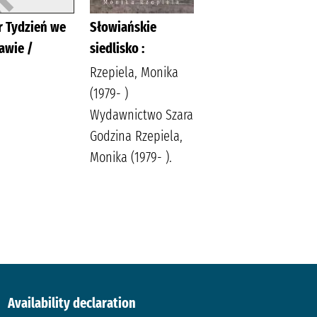
r Tydzień we
Słowiańskie
Pamiętniki z
awie /
siedlisko :
dziejów miasta i
włodawskiej
Rzepiela, Monika
parafii 1913 -1919
(1979- )
/
Wydawnictwo Szara
Godzina Rzepiela,
Romanowski,
Monika (1979- ).
Ludwik Cichor,
Dariusz Czuj,
Mariusz
Romanowski,
Ludwik
Availability declaration