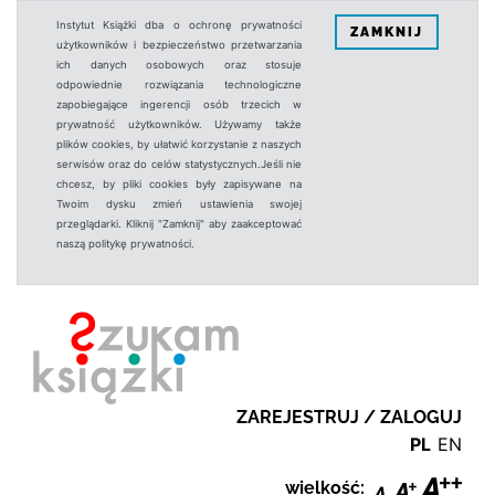
Instytut Książki dba o ochronę prywatności
ZAMKNIJ
użytkowników i bezpieczeństwo przetwarzania
ich danych osobowych oraz stosuje
odpowiednie rozwiązania technologiczne
zapobiegające ingerencji osób trzecich w
prywatność użytkowników. Używamy także
plików cookies, by ułatwić korzystanie z naszych
serwisów oraz do celów statystycznych.Jeśli nie
chcesz, by pliki cookies były zapisywane na
Twoim dysku zmień ustawienia swojej
przeglądarki. Kliknij "Zamknij" aby zaakceptować
naszą politykę prywatności.
ZAREJESTRUJ / ZALOGUJ
PL
EN
wielkość: