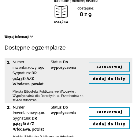
lubelskie ; okolice) historia
dostępne:
8 z 9
Więcej informacji
Dostępne egzemplarze
1.
Numer
Status:
Do
zarezerwuj
inwentarzowy:
190
wypożyczenia
Sygnatura:
DR
94(438) A/Z
dodaj do listy
Włodawa, powiat
Miejska Biblioteka Publiczna we Włodawie
,
Wypożyczalnia dla Dorosłych,
ul. Przechodnia 13
,
22-200 Włodawa
2.
Numer
Status:
Do
zarezerwuj
inwentarzowy:
401
wypożyczenia
Sygnatura:
DR
94(438) A/Z
dodaj do listy
Włodawa, powiat
Miejska Biblioteka Publiczna we Włodawie
,