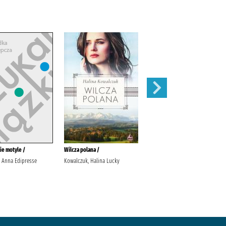
ie motyle /
Wilcza polana /
Urwisko /
, Anna Edipresse
Kowalczuk, Halina Lucky
Małecki, Robert Wydawnictwo
Literackie