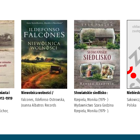
iasta i
Niewolnica wolności /
Słowiańskie siedlisko :
Niebiesk
913 -1919
Falcones, Ildefonso Ostrowska,
Rzepiela, Monika (1979- )
Sakowicz
Joanna Albatros Records
Wydawnictwo Szara Godzina
Polska
ichor,
Rzepiela, Monika (1979- ).