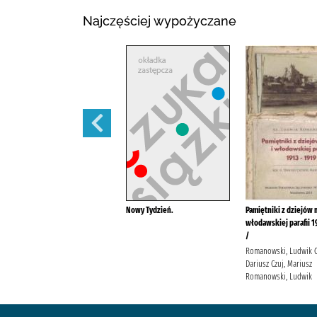
Najczęściej wypożyczane
Wazonik na konwalie /
Nowy Tydzień.
Pamiętniki z dziejów m
włodawskiej parafii 1
Wilczyńska, Karolina
/
Wydawnictwo Filia Wilczyńska,
Karolina
Romanowski, Ludwik C
Dariusz Czuj, Mariusz
Romanowski, Ludwik