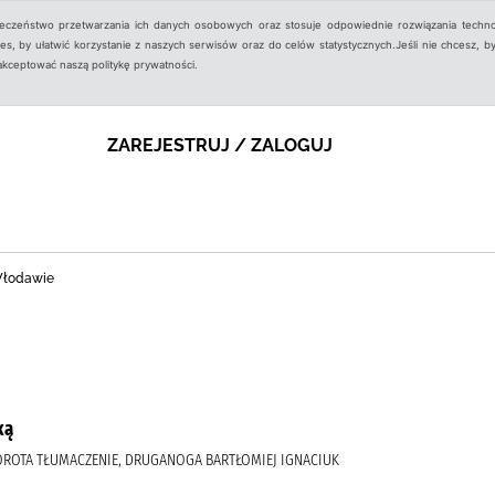
ieczeństwo przetwarzania ich danych osobowych oraz stosuje odpowiednie rozwiązania techno
, by ułatwić korzystanie z naszych serwisów oraz do celów statystycznych.Jeśli nie chcesz, by
aakceptować naszą politykę prywatności.
ZAREJESTRUJ / ZALOGUJ
 Włodawie
ką
 DOROTA TŁUMACZENIE, DRUGANOGA BARTŁOMIEJ IGNACIUK