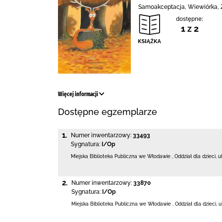
Samoakceptacja, Wiewiórka, Z
dostępne:
1 z 2
Więcej informacji
Dostępne egzemplarze
1.
Numer inwentarzowy:
33493
Sygnatura:
I/Op
Miejska Biblioteka Publiczna we Włodawie
,
Oddział dla dzieci,
u
2.
Numer inwentarzowy:
33870
Sygnatura:
I/Op
Miejska Biblioteka Publiczna we Włodawie
,
Oddział dla dzieci,
u