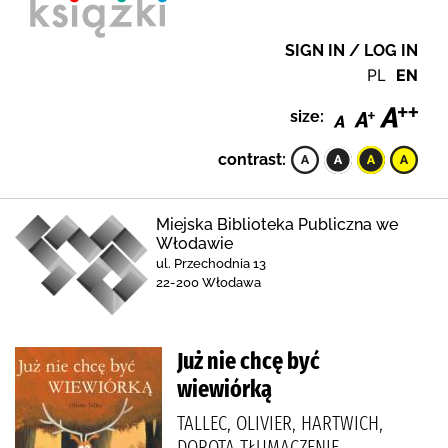
SIGN IN / LOG IN
PL
EN
size:
contrast:
Miejska Biblioteka Publiczna we
Włodawie
ul. Przechodnia 13
22-200 Włodawa
Już nie chcę być
wiewiórką
TALLEC, OLIVIER, HARTWICH,
DOROTA TŁUMACZENIE,