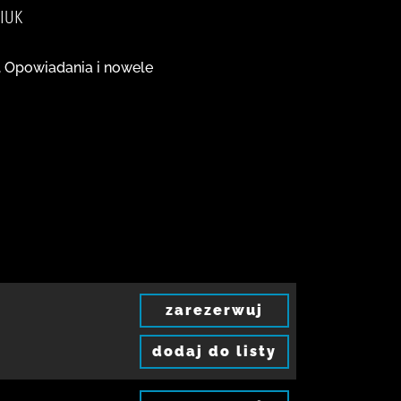
IUK
, Opowiadania i nowele
zarezerwuj
dodaj do listy