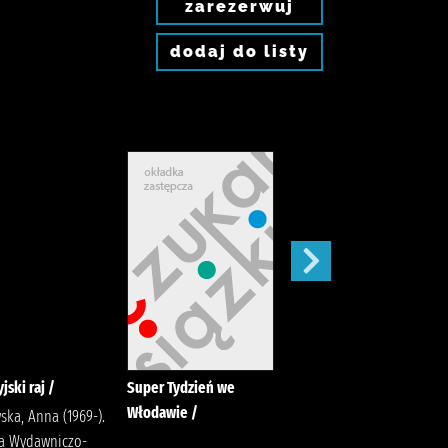
zarezerwuj
dodaj do listy
jski raj /
Super Tydzień we
Słowiańskie siedlisko :
Włodawie /
ska, Anna (1969-).
Rzepiela, Monika (1979-
a Wydawniczo-
) Wydawnictwo Szara