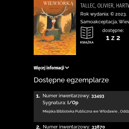
TALLEC, OLIVIER, HAR
Rok wydania: © 2023.
Samoakceptacja, Wiewi
dostępne:
1 z 2
Więcej informacji
Dostępne egzemplarze
1.
Numer inwentarzowy:
33493
Sygnatura:
I/Op
Miejska Biblioteka Publiczna we Włodawie
,
Oddzi
2.
Numer inwentarzowy:
33870