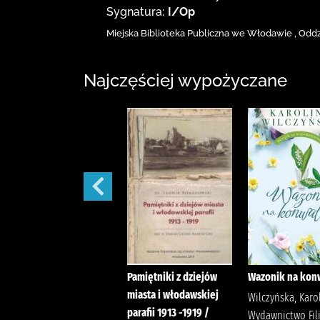
Sygnatura:
I/Op
Miejska Biblioteka Publiczna we Włodawie
,
Oddzi
Najczęściej wypożyczane
Bobry mówią dzień
Pamiętniki z dziejów
Wazonik na konw
bobry! /
miasta i włodawskiej
Wilczyńska, Karo
parafii 1913 -1919 /
Chotomska, Wanda
Wydawnictwo Fil