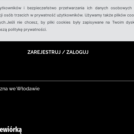
żytkowników i bezpieczeństwo przetwarzania ich danych osobowych 
cji osób trzecich w prywatność użytkowników. Używamy także plików cook
ch.Jeśli nie chcesz, by pliki cookies były zapisywane na Twoim dysk
aszą politykę prywatności.
ZAREJESTRUJ / ZALOGUJ
iczna we Włodawie
iewiórką