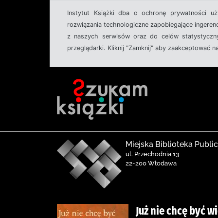
Instytut Książki dba o ochronę prywatności u
rozwiązania technologiczne zapobiegające ingeren
z naszych serwisów oraz do celów statystyczny
przeglądarki. Kliknij "Zamknij" aby zaakceptować n
Miejska Biblioteka Publ
ul. Przechodnia 13
22-200 Włodawa
Już nie chcę być w