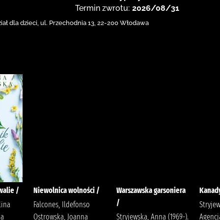
Termin zwrotu:
2026/08/31
ał dla dzieci,
ul. Przechodnia 13
,
22-200 Włodawa
alie /
Niewolnica wolności /
Warszawska garsoniera
Kanady
/
lina
Falcones, Ildefonso
Stryjew
ia
Ostrowska, Joanna
Stryjewska, Anna (1969-).
Agencj