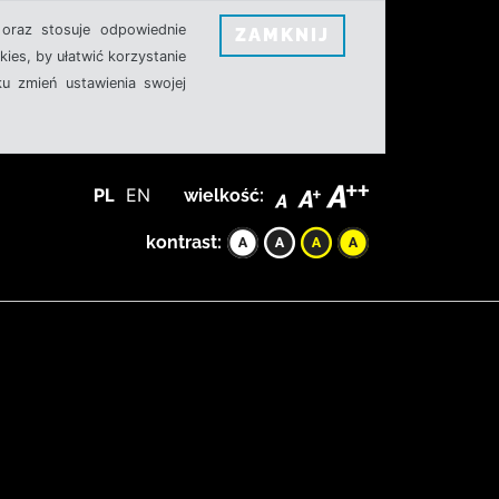
oraz stosuje odpowiednie
ZAMKNIJ
ies, by ułatwić korzystanie
u zmień ustawienia swojej
PL
EN
wielkość:
kontrast: