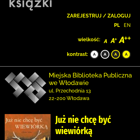
ZAREJESTRUJ / ZALOGUJ
PL
EN
wielkość:
kontrast:
Miejska Biblioteka Publiczna
we Włodawie
ul. Przechodnia 13
22-200 Włodawa
Już nie chcę być
wiewiórką