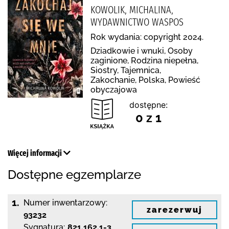
KOWOLIK, MICHALINA,
WYDAWNICTWO WASPOS
Rok wydania: copyright 2024.
Dziadkowie i wnuki, Osoby
zaginione, Rodzina niepełna,
Siostry, Tajemnica,
Zakochanie, Polska, Powieść
obyczajowa
dostępne:
0 z 1
Więcej informacji
Dostępne egzemplarze
1.
Numer inwentarzowy:
zarezerwuj
93232
Sygnatura:
821.162.1-3