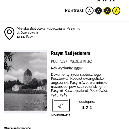
kontrast:
Miejska Biblioteka Publiczna w Pasymiu
ul. Dworcowa 8
12-130 Pasym
Pasym Nad jeziorem
PUCHALSKI, WŁODZIMIERZ
Rok wydania: 1950?
Dokumenty życia społecznego,
Pocztówka, Kościół ewangelicko-
augsburski, Pasym (woj. warmińsko-
mazurskie, pow. szczycieński, gm.
Pasym), Kalwa (jezioro), Pocztówka,
1945-1989
dostępne:
1 z 1
Więcej informacji