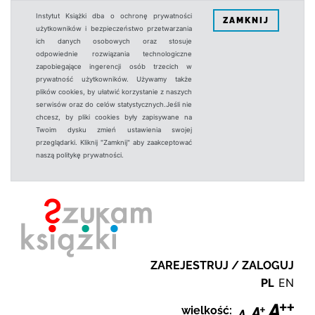
Instytut Książki dba o ochronę prywatności
ZAMKNIJ
użytkowników i bezpieczeństwo przetwarzania
ich danych osobowych oraz stosuje
odpowiednie rozwiązania technologiczne
zapobiegające ingerencji osób trzecich w
prywatność użytkowników. Używamy także
plików cookies, by ułatwić korzystanie z naszych
serwisów oraz do celów statystycznych.Jeśli nie
chcesz, by pliki cookies były zapisywane na
Twoim dysku zmień ustawienia swojej
przeglądarki. Kliknij "Zamknij" aby zaakceptować
naszą politykę prywatności.
ZAREJESTRUJ / ZALOGUJ
PL
EN
wielkość: