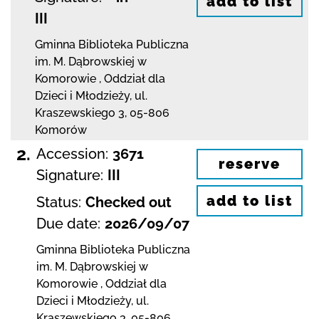
add to list
III
Gminna Biblioteka Publiczna
im. M. Dąbrowskiej
w
Komorowie
,
Oddział dla
Dzieci i Młodzieży,
ul.
Kraszewskiego 3
,
05-806
Komorów
2.
Accession:
3671
reserve
Signature:
III
add to list
Status:
Checked out
Due date:
2026/09/07
Gminna Biblioteka Publiczna
im. M. Dąbrowskiej
w
Komorowie
,
Oddział dla
Dzieci i Młodzieży,
ul.
Kraszewskiego 3
,
05-806