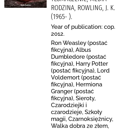
RODZINA, ROWLING, J. K.
(1965- ).
Year of publication: cop.
2012.
Ron Weasley (postać
fikcyjna), Albus
Dumbledore (postać
fikcyjna), Harry Potter
(postać fikcyjna), Lord
Voldemort (postać
fikcyjna), Hermiona
Granger (postać
fikcyjna), Sieroty,
Czarodziejki i
czarodzieje, Szkoły
magii, Czarnoksiężnicy,
Walka dobra ze złem,