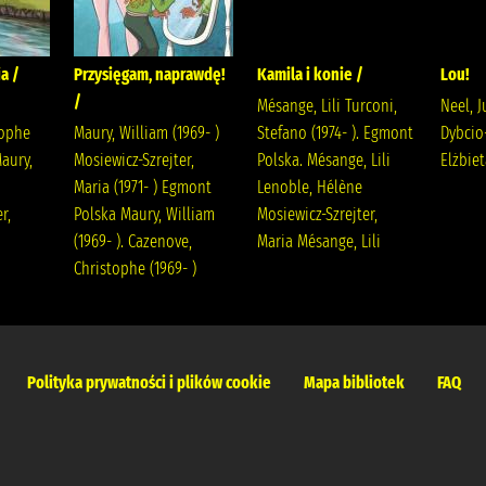
a /
Przysięgam, naprawdę!
Kamila i konie /
Lou!
/
Mésange, Lili Turconi,
Neel, J
tophe
Maury, William (1969- )
Stefano (1974- ). Egmont
Dybcio
aury,
Mosiewicz-Szrejter,
Polska. Mésange, Lili
Elżbie
Maria (1971- ) Egmont
Lenoble, Hélène
r,
Polska Maury, William
Mosiewicz-Szrejter,
(1969- ). Cazenove,
Maria Mésange, Lili
Christophe (1969- )
Polityka prywatności i plików cookie
Mapa bibliotek
FAQ