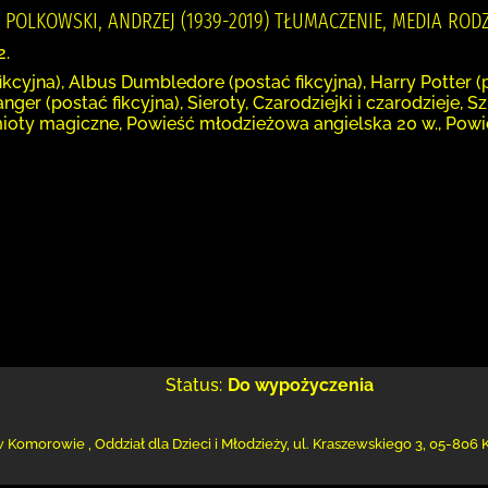
), POLKOWSKI, ANDRZEJ (1939-2019) TŁUMACZENIE, MEDIA RODZI
2.
kcyjna), Albus Dumbledore (postać fikcyjna), Harry Potter (
nger (postać fikcyjna), Sieroty, Czarodziejki i czarodzieje, 
ioty magiczne, Powieść młodzieżowa angielska 20 w., Powi
Status:
Do wypożyczenia
w Komorowie
,
Oddział dla Dzieci i Młodzieży,
ul. Kraszewskiego 3
,
05-806 