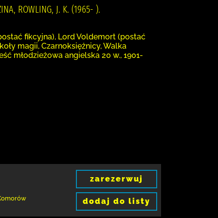
NA, ROWLING, J. K. (1965- ).
postać fikcyjna), Lord Voldemort (postać
Szkoły magii, Czarnoksiężnicy, Walka
eść młodzieżowa angielska 20 w., 1901-
zarezerwuj
Komorów
dodaj do listy