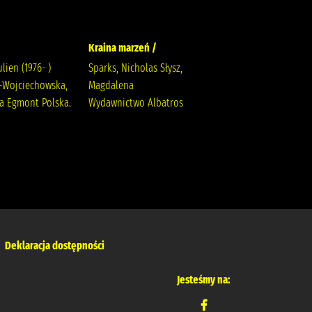
Kraina marzeń /
Zamknięte drzwi /
ulien (1976- )
Sparks, Nicholas Słysz,
McFadden, Freida
-Wojciechowska,
Magdalena
Zalewska, Joanna
ta Egmont Polska.
Wydawnictwo Albatros
Deklaracja dostępności
Jesteśmy na: