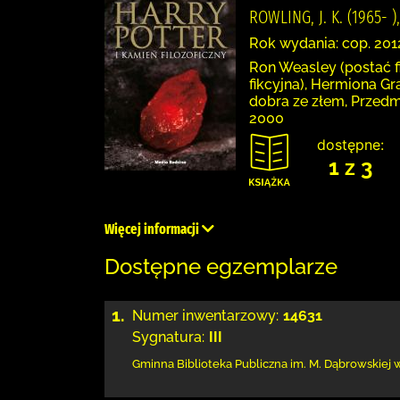
ROWLING, J. K. (1965- 
Rok wydania: cop. 201
Ron Weasley (postać fi
fikcyjna), Hermiona Gra
dobra ze złem, Przedm
2000
dostępne:
1 z 3
Więcej informacji
Dostępne egzemplarze
1.
Numer inwentarzowy:
14631
Sygnatura:
III
Gminna Biblioteka Publiczna im. M. Dąbrowskiej