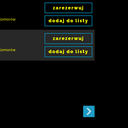
zarezerwuj
 Komorów
dodaj do listy
zarezerwuj
 Komorów
dodaj do listy