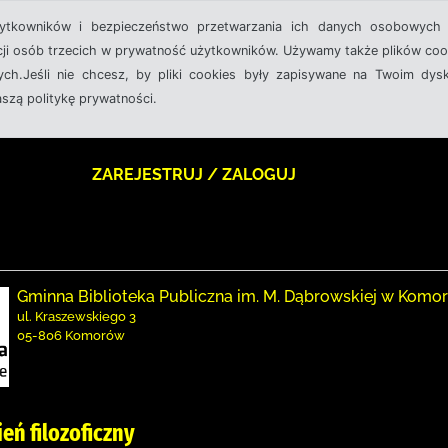
żytkowników i bezpieczeństwo przetwarzania ich danych osobowych 
cji osób trzecich w prywatność użytkowników. Używamy także plików cook
ch.Jeśli nie chcesz, by pliki cookies były zapisywane na Twoim dysk
aszą politykę prywatności.
ZAREJESTRUJ / ZALOGUJ
Gminna Biblioteka Publiczna im. M. Dąbrowskiej w Komo
ul. Kraszewskiego 3
05-806 Komorów
ień filozoficzny