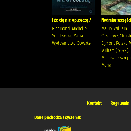
Prezent /
I że cię nie opuszczę /
Nadmiar szczęści
Jensen, Louise Kleszcz,
Richmond, Michelle
Maury, William
Ewa Burda Publishing
Smulewska, Maria
Cazenove, Chris
Polska
Wydawnictwo Otwarte
Egmont Polska M
William (1969- ).
Mosiewicz-Szrejte
Maria
Kontakt
Regulamin
Dane pochodzą z systemu: