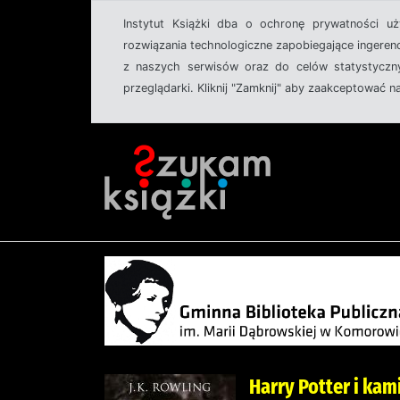
Instytut Książki dba o ochronę prywatności u
rozwiązania technologiczne zapobiegające ingeren
z naszych serwisów oraz do celów statystyczny
przeglądarki. Kliknij "Zamknij" aby zaakceptować n
Harry Potter i kam