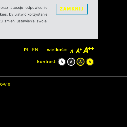
oraz stosuje odpowiednie
ZAMKNIJ
ies, by ułatwić korzystanie
u zmień ustawienia swojej
PL
EN
wielkość:
kontrast:
rowie