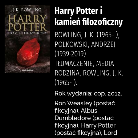
Harry Potter i
kamień filozoficzny
ROWLING, J. K. (1965- ),
POLKOWSKI, ANDRZEJ
(1939-2019)
TŁUMACZENIE, MEDIA
RODZINA, ROWLING, J. K.
(1965- ).
Rok wydania: cop. 2012.
Ron Weasley (postać
fikcyjna), Albus
Dumbledore (postać
fikcyjna), Harry Potter
(postać fikcyjna), Lord