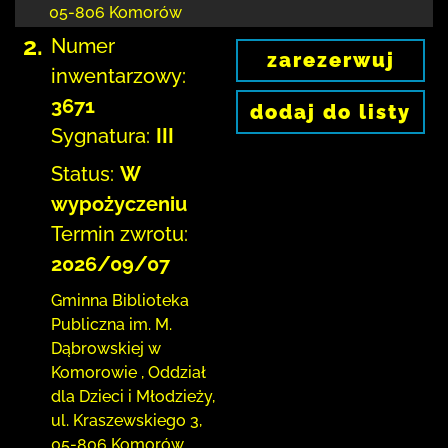
05-806 Komorów
2.
Numer
zarezerwuj
inwentarzowy:
3671
dodaj do listy
Sygnatura:
III
Status:
W
wypożyczeniu
Termin zwrotu:
2026/09/07
Gminna Biblioteka
Publiczna im. M.
Dąbrowskiej
w
Komorowie
,
Oddział
dla Dzieci i Młodzieży,
ul. Kraszewskiego 3
,
05-806 Komorów