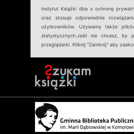
Instytut Książki dba o ochronę prywa
oraz stosuje odpowiednie rozwiązani
użytkowników. Używamy także plikó
statystycznych.Jeśli nie chcesz, by
przeglądarki. Kliknij "Zamknij" aby zaa