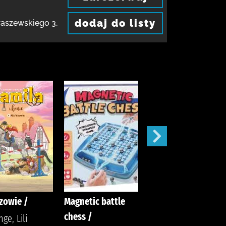
dodaj do listy
Kraszewskiego 3
,
zowie /
Magnetic battle
Gołoborze
chess /
ge, Lili
Siembieda, Maciej