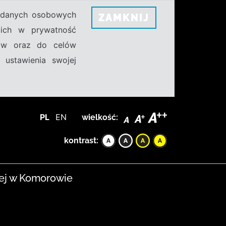
h danych osobowych
ZAMKNIJ
ecich w prywatność
sów oraz do celów
 ustawienia swojej
PL
EN
wielkość:
kontrast:
iej w Komorowie