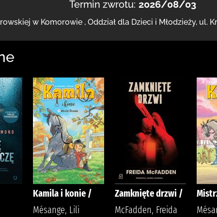
Termin zwrotu:
2026/08/03
browskiej
w Komorowie
,
Oddział dla Dzieci i Młodzieży,
ul. 
ne
Kamila i konie /
Zamknięte drzwi /
Mistr
Mésange, Lili
McFadden, Freida
Mésan