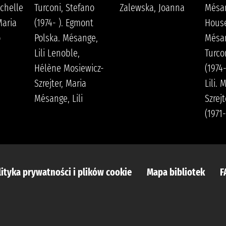
chelle
Turconi, Stefano
Zalewska, Joanna
Mésan
aria
(1974- ). Egmont
Hous
o
Polska. Mésange,
Mésan
Lili Lenoble,
Turco
Hélène Mosiewicz-
(1974
Szrejter, Maria
Lili. 
Mésange, Lili
Szrejt
(1971
lityka prywatności i plików cookie
Mapa bibliotek
F