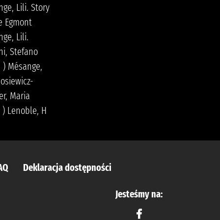
ge, Lili. Story
Społeczny Instytut
e Egmont
Wydawniczy Znak
ge, Lili.
ni, Stefano
- ) Mésange,
Mosiewicz-
er, Maria
- ) Lenoble, H
AQ
Deklaracja dostępności
Jesteśmy na: