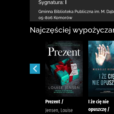
Sygnatura:
I
Gminna Biblioteka Publiczna im. M. Dą
05-806 Komorów
Najczęściej wypożycza
444 /
Prezent /
I że cię nie
opuszczę /
Siembieda, Maciej
Jensen, Louise