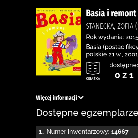
Basia i remont
STANECKA, ZOFIA (
Rok wydania: 2015
Basia (postać fik
polskie 21 w., 2001
dostępne
0 z 1
Więcej informacji
Dostępne egzemplarz
1.
Numer inwentarzowy:
14667