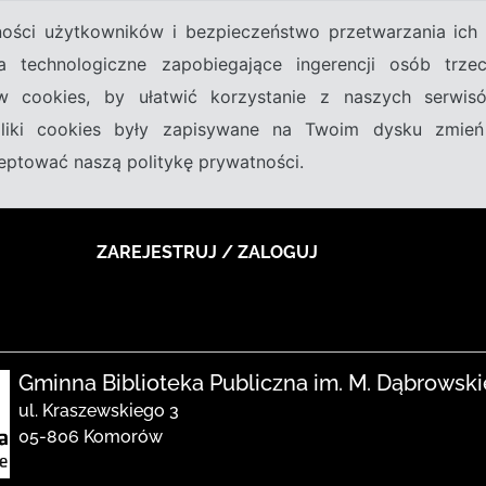
tności użytkowników i bezpieczeństwo przetwarzania ic
a technologiczne zapobiegające ingerencji osób trz
w cookies, by ułatwić korzystanie z naszych serwi
 pliki cookies były zapisywane na Twoim dysku zmień
kceptować naszą politykę prywatności.
ZAREJESTRUJ / ZALOGUJ
Gminna Biblioteka Publiczna im. M. Dąbrowsk
ul. Kraszewskiego 3
05-806 Komorów