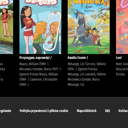
Przysięgam, naprawdę! /
Kamila i konie /
Lou!
ve,
Maury, William (1969- )
Mésange, Lili Turconi, Stefano
Neel, Jul
lska
Mosiewicz-Szrejter, Maria (1971- )
(1974- ). Egmont Polska.
Wojciech
.
Egmont Polska Maury, William
Mésange, Lili Lenoble, Hélène
Polska.
ria
(1969- ). Cazenove, Christophe
Mosiewicz-Szrejter, Maria
(1969- )
Mésange, Lili
egulamin
Polityka prywatności i plików cookie
Mapa bibliotek
FAQ
Deklar