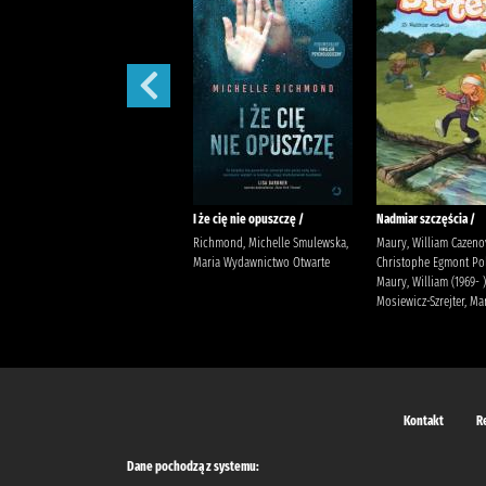
Prezent /
I że cię nie opuszczę /
Nadmiar szczęścia /
Jensen, Louise Kleszcz, Ewa
Richmond, Michelle Smulewska,
Maury, William Cazeno
Burda Publishing Polska
Maria Wydawnictwo Otwarte
Christophe Egmont Po
Maury, William (1969- )
Mosiewicz-Szrejter, Ma
Kontakt
R
Dane pochodzą z systemu: