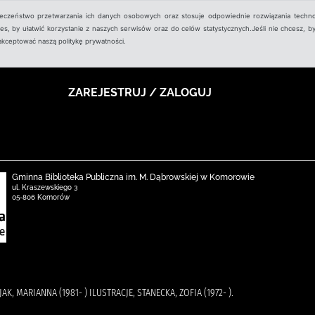
ieczeństwo przetwarzania ich danych osobowych oraz stosuje odpowiednie rozwiązania techno
, by ułatwić korzystanie z naszych serwisów oraz do celów statystycznych.Jeśli nie chcesz, by
aakceptować naszą politykę prywatności.
ZAREJESTRUJ / ZALOGUJ
Gminna Biblioteka Publiczna im. M. Dąbrowskiej w Komorowie
ul. Kraszewskiego 3
05-806 Komorów
JAK, MARIANNA (1981- ) ILUSTRACJE, STANECKA, ZOFIA (1972- ).