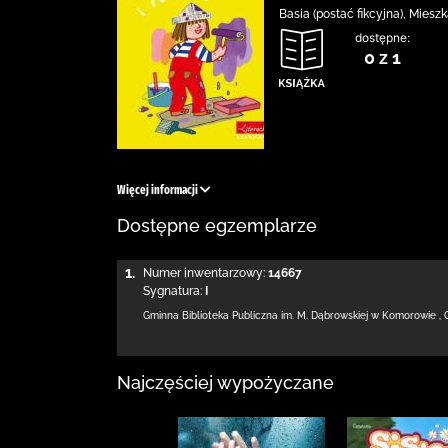
Basia (postać fikcyjna), Mies
dostępne:
0 z 1
Więcej informacji
Dostępne egzemplarze
1.
Numer inwentarzowy:
14667
Sygnatura:
I
Gminna Biblioteka Publiczna im. M. Dąbrowskiej
w Komorowie
,
Najczęściej wypożyczane