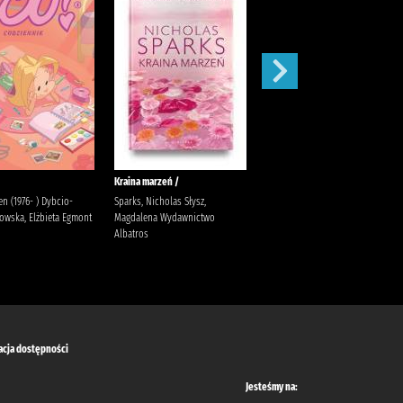
Kraina marzeń /
Zamknięte drzwi /
ien (1976- ) Dybcio-
Sparks, Nicholas Słysz,
McFadden, Freida Zalewska,
owska, Elżbieta Egmont
Magdalena Wydawnictwo
Joanna
Albatros
acja dostępności
Jesteśmy na: