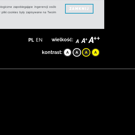
logiczne zapobiegające ingerencji osób
ZAMKNIJ
 pliki cookies były zapisywane na Twoim
PL
EN
wielkość:
kontrast: