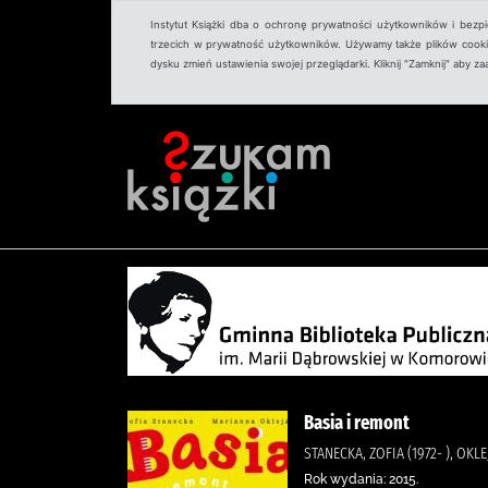
Instytut Książki dba o ochronę prywatności użytkowników i bezp
trzecich w prywatność użytkowników. Używamy także plików cookies
dysku zmień ustawienia swojej przeglądarki. Kliknij "Zamknij" aby z
Basia i remont
STANECKA, ZOFIA (1972- ), OKLE
Rok wydania: 2015.