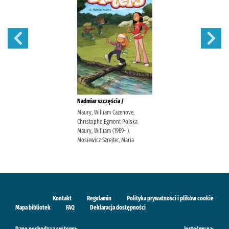
Nadmiar szczęścia /
Maury, William Cazenove,
Christophe Egmont Polska
Maury, William (1969- ).
Mosiewicz-Szrejter, Maria
Kontakt
Regulamin
Polityka prywatności i plików cookie
Mapa bibliotek
FAQ
Deklaracja dostępności