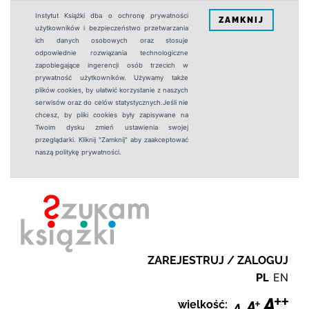
Instytut Książki dba o ochronę prywatności
ZAMKNIJ
użytkowników i bezpieczeństwo przetwarzania
ich danych osobowych oraz stosuje
odpowiednie rozwiązania technologiczne
zapobiegające ingerencji osób trzecich w
prywatność użytkowników. Używamy także
plików cookies, by ułatwić korzystanie z naszych
serwisów oraz do celów statystycznych.Jeśli nie
chcesz, by pliki cookies były zapisywane na
Twoim dysku zmień ustawienia swojej
przeglądarki. Kliknij "Zamknij" aby zaakceptować
naszą politykę prywatności.
ZAREJESTRUJ / ZALOGUJ
PL
EN
wielkość: