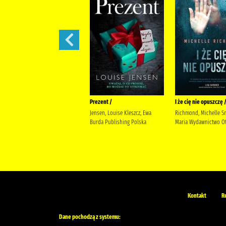
444 /
Prezent /
I że cię nie opuszczę 
Siembieda, Maciej (1961- ) Wielka
Jensen, Louise Kleszcz, Ewa
Richmond, Michelle S
Litera
Burda Publishing Polska
Maria Wydawnictwo Ot
Kontakt
R
Dane pochodzą z systemu: