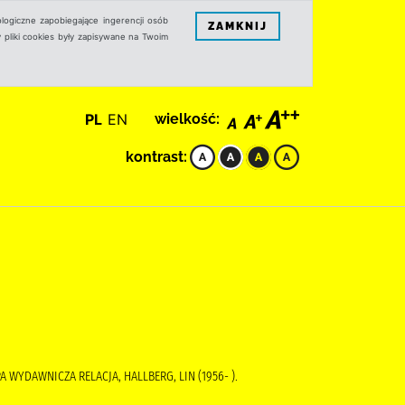
logiczne zapobiegające ingerencji osób
ZAMKNIJ
 pliki cookies były zapisywane na Twoim
PL
EN
wielkość:
kontrast:
 WYDAWNICZA RELACJA, HALLBERG, LIN (1956- ).