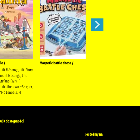
ie /
Magnetic battle chess /
Gołoborze
Lili Mésange, Lili. Story
Siembieda, Maciej Społeczny
mont Mésange, Lili.
Instytut Wydawniczy Znak
Stefano (1974- )
Lili. Mosiewicz-Szrejter,
71- ) Lenoble, H
acja dostępności
Jesteśmy na: