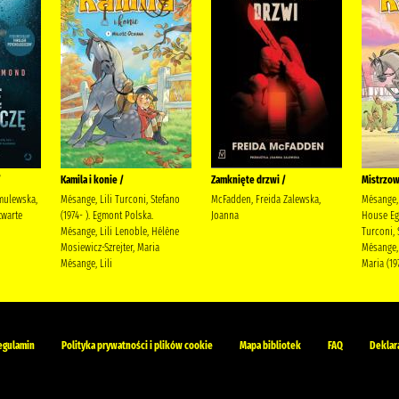
/
Kamila i konie /
Zamknięte drzwi /
Mistrzow
mulewska,
Mésange, Lili Turconi, Stefano
McFadden, Freida Zalewska,
Mésange, 
warte
(1974- ). Egmont Polska.
Joanna
House Eg
Mésange, Lili Lenoble, Hélène
Turconi, 
Mosiewicz-Szrejter, Maria
Mésange, 
Mésange, Lili
Maria (19
egulamin
Polityka prywatności i plików cookie
Mapa bibliotek
FAQ
Deklar