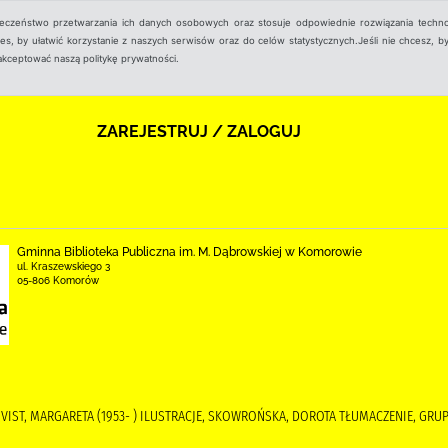
ieczeństwo przetwarzania ich danych osobowych oraz stosuje odpowiednie rozwiązania techno
, by ułatwić korzystanie z naszych serwisów oraz do celów statystycznych.Jeśli nie chcesz, by
aakceptować naszą politykę prywatności.
ZAREJESTRUJ / ZALOGUJ
Gminna Biblioteka Publiczna im. M. Dąbrowskiej w Komorowie
ul. Kraszewskiego 3
05-806 Komorów
QVIST, MARGARETA (1953- ) ILUSTRACJE, SKOWROŃSKA, DOROTA TŁUMACZENIE, GRUPA