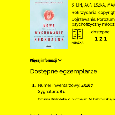
STEIN, AGNIESZKA, M
Rok wydania: copyrigh
Dojrzewanie, Porozumi
psychofizyczny młodzi
dostępne:
1 z 1
Więcej informacji
Dostępne egzemplarze
1.
Numer inwentarzowy:
45167
Sygnatura:
61
Gminna Biblioteka Publiczna im. M. Dąbrowskiej