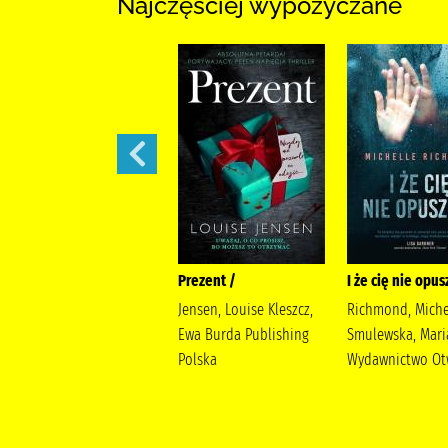
Najczęściej wypożyczane
444 /
Prezent /
I że cię nie opus
Siembieda, Maciej (1961-
Jensen, Louise Kleszcz,
Richmond, Miche
) Wielka Litera
Ewa Burda Publishing
Smulewska, Mari
Polska
Wydawnictwo Ot