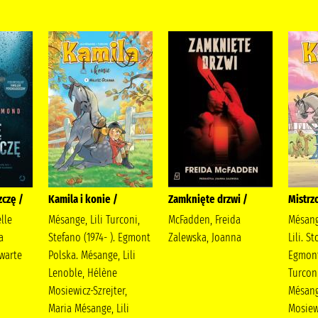
zczę /
Kamila i konie /
Zamknięte drzwi /
Mistrz
lle
Mésange, Lili Turconi,
McFadden, Freida
Mésang
a
Stefano (1974- ). Egmont
Zalewska, Joanna
Lili. S
warte
Polska. Mésange, Lili
Egmont
Lenoble, Hélène
Turconi
Mosiewicz-Szrejter,
Mésange
Maria Mésange, Lili
Mosiewi