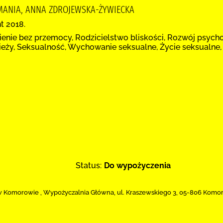
AMANIA, ANNA ZDROJEWSKA-ŻYWIECKA
t 2018.
enie bez przemocy, Rodzicielstwo bliskości, Rozwój psycho
eży, Seksualność, Wychowanie seksualne, Życie seksualne,
Status:
Do wypożyczenia
w Komorowie
,
Wypożyczalnia Główna,
ul. Kraszewskiego 3
,
05-806 Komo