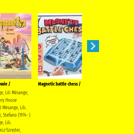
owie /
Magnetic battle chess /
Gołoborze
e, Lili Mésange,
Siembieda, Maciej
tory House
Społeczny Instytut
 Mésange, Lili.
Wydawniczy Znak
, Stefano (1974- )
, Lili.
cz-Szrejter,