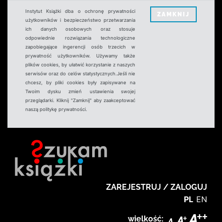
Instytut Książki dba o ochronę prywatności
ZAMKNIJ
użytkowników i bezpieczeństwo przetwarzania
ich danych osobowych oraz stosuje
odpowiednie rozwiązania technologiczne
zapobiegające ingerencji osób trzecich w
prywatność użytkowników. Używamy także
plików cookies, by ułatwić korzystanie z naszych
serwisów oraz do celów statystycznych.Jeśli nie
chcesz, by pliki cookies były zapisywane na
Twoim dysku zmień ustawienia swojej
przeglądarki. Kliknij "Zamknij" aby zaakceptować
naszą politykę prywatności.
ZAREJESTRUJ / ZALOGUJ
PL
EN
wielkość: