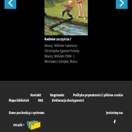
Nadmiar szczęścia /
Maury, William Cazenove,
Christophe Egmont Polska
Maury, William (1969- ).
Mosiewicz-Szrejter, Maria
Kontakt
Regulamin
Polityka prywatności i plików cookie
Mapa bibliotek
FAQ
Deklaracja dostępności
Dane pochodzą z systemu:
Jesteśmy na: