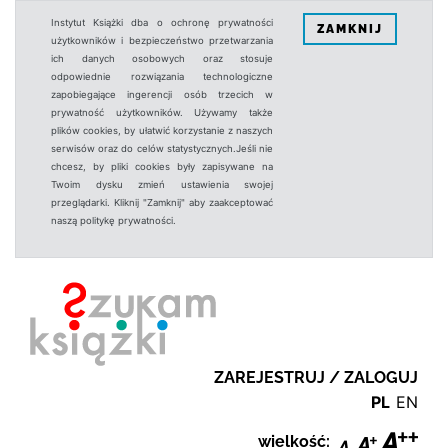
Instytut Książki dba o ochronę prywatności
ZAMKNIJ
użytkowników i bezpieczeństwo przetwarzania
ich danych osobowych oraz stosuje
odpowiednie rozwiązania technologiczne
zapobiegające ingerencji osób trzecich w
prywatność użytkowników. Używamy także
plików cookies, by ułatwić korzystanie z naszych
serwisów oraz do celów statystycznych.Jeśli nie
chcesz, by pliki cookies były zapisywane na
Twoim dysku zmień ustawienia swojej
przeglądarki. Kliknij "Zamknij" aby zaakceptować
naszą politykę prywatności.
ZAREJESTRUJ / ZALOGUJ
PL
EN
wielkość: