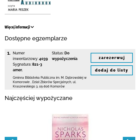
Więcej informacji
Dostępne egzemplarze
1.
Numer
Status:
Do
zarezerwuj
inwentarzowy:
4039
wypożyczenia
Sygnatura:
821-3
amer.
dodaj do listy
Gminna Biblioteka Publiczna im. M. Dąbrowskiej
w
Komorowie
,
Dział Zbiorów Specjalnych,
ul.
Kraszewskiego 3
,
05-806 Komorów
Najczęściej wypożyczane