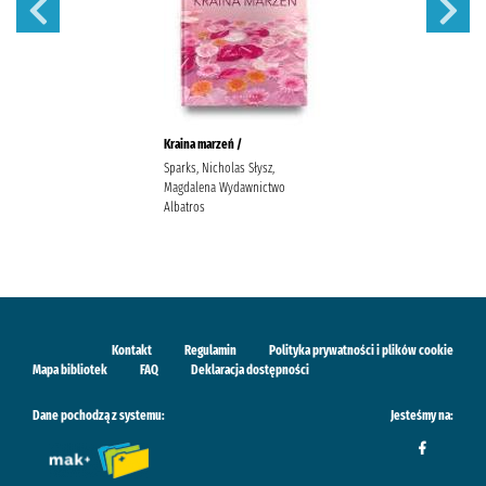
Kraina marzeń /
Sparks, Nicholas Słysz,
Magdalena Wydawnictwo
Albatros
Kontakt
Regulamin
Polityka prywatności i plików cookie
Mapa bibliotek
FAQ
Deklaracja dostępności
Dane pochodzą z systemu:
Jesteśmy na: