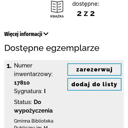
dostępne:
2 z 2
Więcej informacji
Dostępne egzemplarze
1.
Numer
zarezerwuj
inwentarzowy:
17810
dodaj do listy
Sygnatura:
I
Status:
Do
wypożyczenia
Gminna Biblioteka
Publiczna im. M.