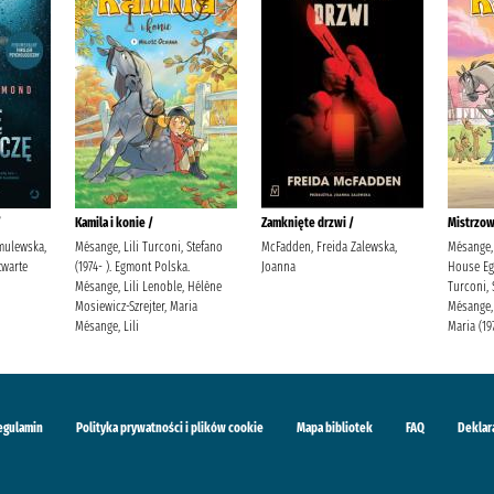
/
Kamila i konie /
Zamknięte drzwi /
Mistrzow
mulewska,
Mésange, Lili Turconi, Stefano
McFadden, Freida Zalewska,
Mésange, 
warte
(1974- ). Egmont Polska.
Joanna
House Eg
Mésange, Lili Lenoble, Hélène
Turconi, 
Mosiewicz-Szrejter, Maria
Mésange, 
Mésange, Lili
Maria (19
egulamin
Polityka prywatności i plików cookie
Mapa bibliotek
FAQ
Deklar