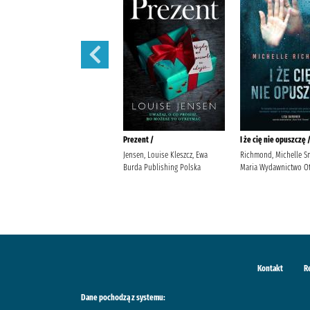
444 /
Prezent /
I że cię nie opuszczę 
Siembieda, Maciej (1961- ) Wielka
Jensen, Louise Kleszcz, Ewa
Richmond, Michelle S
Litera
Burda Publishing Polska
Maria Wydawnictwo Ot
Kontakt
R
Dane pochodzą z systemu: