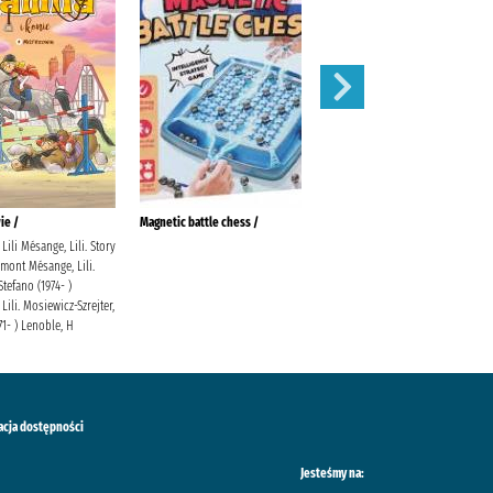
ie /
Magnetic battle chess /
Gołoborze
Lili Mésange, Lili. Story
Siembieda, Maciej Społeczny
mont Mésange, Lili.
Instytut Wydawniczy Znak
Stefano (1974- )
Lili. Mosiewicz-Szrejter,
71- ) Lenoble, H
acja dostępności
Jesteśmy na: