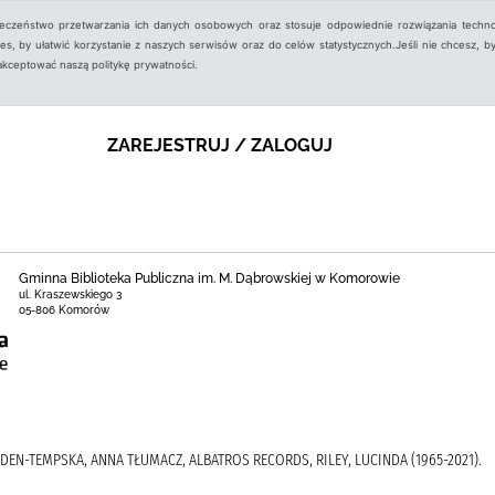
ieczeństwo przetwarzania ich danych osobowych oraz stosuje odpowiednie rozwiązania techno
, by ułatwić korzystanie z naszych serwisów oraz do celów statystycznych.Jeśli nie chcesz, by
aakceptować naszą politykę prywatności.
ZAREJESTRUJ / ZALOGUJ
Gminna Biblioteka Publiczna im. M. Dąbrowskiej w Komorowie
ul. Kraszewskiego 3
05-806 Komorów
 ESDEN-TEMPSKA, ANNA TŁUMACZ, ALBATROS RECORDS, RILEY, LUCINDA (1965-2021).