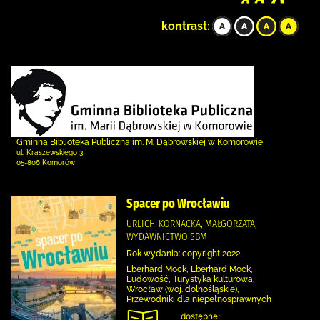
kontrast:
Gminna Biblioteka Publiczna im. M. Dąbrowskiej w Komorowie
ul. Kraszewskiego 3
05-806 Komorów
Spacer po Wrocławiu
URLICH-KORNACKA, MAŁGORZATA,
WYDAWNICTWO SBM
Rok wydania: copyright 2022.
Eberhard Mock, Eberhard Mock,
Ludowość, Turystyka kulturowa,
Wrocław (woj. dolnośląskie),
Przewodniki dla niepełnosprawnych
dostępne: