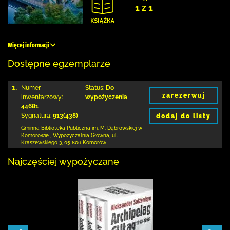
1 z 1
Więcej informacji
Dostępne egzemplarze
1.
Numer
Status:
Do
zarezerwuj
inwentarzowy:
wypożyczenia
44681
Sygnatura:
913(438)
dodaj do listy
Gminna Biblioteka Publiczna im. M. Dąbrowskiej
w
Komorowie
,
Wypożyczalnia Główna,
ul.
Kraszewskiego 3
,
05-806 Komorów
Najczęściej wypożyczane