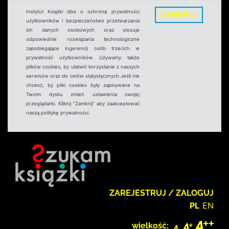
Instytut Książki dba o ochronę prywatności
ZAMKNIJ
użytkowników i bezpieczeństwo przetwarzania
ich danych osobowych oraz stosuje
odpowiednie rozwiązania technologiczne
zapobiegające ingerencji osób trzecich w
prywatność użytkowników. Używamy także
plików cookies, by ułatwić korzystanie z naszych
serwisów oraz do celów statystycznych.Jeśli nie
chcesz, by pliki cookies były zapisywane na
Twoim dysku zmień ustawienia swojej
przeglądarki. Kliknij "Zamknij" aby zaakceptować
naszą politykę prywatności.
ZAREJESTRUJ / ZALOGUJ
PL
EN
wielkość: