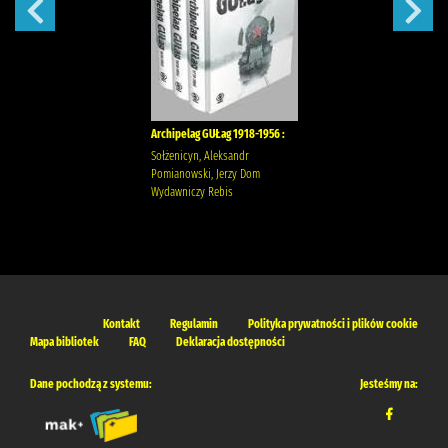
Archipelag GUŁag 1918-1956 :
Sołżenicyn, Aleksandr
Pomianowski, Jerzy Dom
Wydawniczy Rebis
Kontakt
Regulamin
Polityka prywatności i plików cookie
Mapa bibliotek
FAQ
Deklaracja dostępności
Dane pochodzą z systemu:
Jesteśmy na: