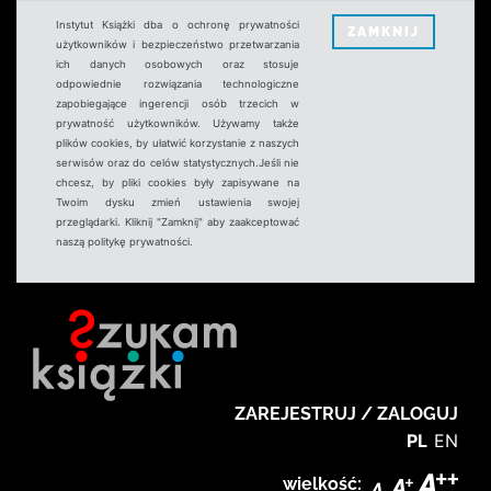
Instytut Książki dba o ochronę prywatności
ZAMKNIJ
użytkowników i bezpieczeństwo przetwarzania
ich danych osobowych oraz stosuje
odpowiednie rozwiązania technologiczne
zapobiegające ingerencji osób trzecich w
prywatność użytkowników. Używamy także
plików cookies, by ułatwić korzystanie z naszych
serwisów oraz do celów statystycznych.Jeśli nie
chcesz, by pliki cookies były zapisywane na
Twoim dysku zmień ustawienia swojej
przeglądarki. Kliknij "Zamknij" aby zaakceptować
naszą politykę prywatności.
ZAREJESTRUJ / ZALOGUJ
PL
EN
wielkość: