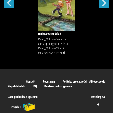
Nadmiar szczęścia /
Maury, William Cazenove,
Christophe Egmont Polska
Maury, William (1969- ).
Mosiewicz-Szrejter, Maria
Kontakt
Regulamin
Polityka prywatności i plików cookie
Mapa bibliotek
FAQ
Deklaracja dostępności
Dane pochodzą z systemu:
Jesteśmy na: