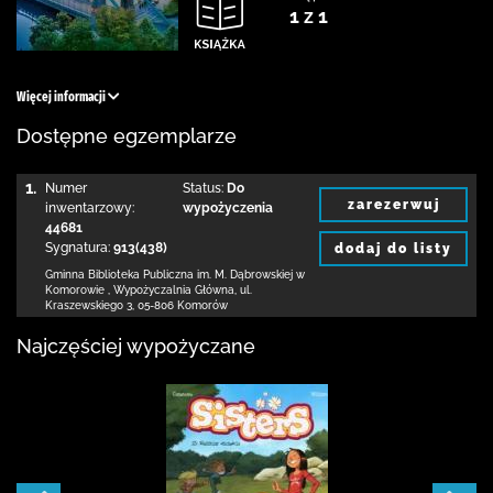
1 z 1
Więcej informacji
Dostępne egzemplarze
1.
Numer
Status:
Do
zarezerwuj
inwentarzowy:
wypożyczenia
44681
Sygnatura:
913(438)
dodaj do listy
Gminna Biblioteka Publiczna im. M. Dąbrowskiej
w
Komorowie
,
Wypożyczalnia Główna,
ul.
Kraszewskiego 3
,
05-806 Komorów
Najczęściej wypożyczane