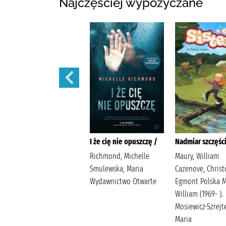
Najczęściej wypożyczane
Prezent /
I że cię nie opuszczę /
Nadmiar szczęści
Jensen, Louise Kleszcz,
Richmond, Michelle
Maury, William
Ewa Burda Publishing
Smulewska, Maria
Cazenove, Chris
Polska
Wydawnictwo Otwarte
Egmont Polska M
William (1969- ).
Mosiewicz-Szrejte
Maria