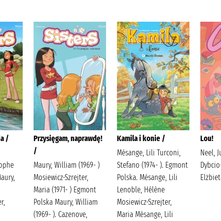
a /
Przysięgam, naprawdę!
Kamila i konie /
Lou!
/
Mésange, Lili Turconi,
Neel, J
tophe
Maury, William (1969- )
Stefano (1974- ). Egmont
Dybcio
aury,
Mosiewicz-Szrejter,
Polska. Mésange, Lili
Elżbie
Maria (1971- ) Egmont
Lenoble, Hélène
r,
Polska Maury, William
Mosiewicz-Szrejter,
(1969- ). Cazenove,
Maria Mésange, Lili