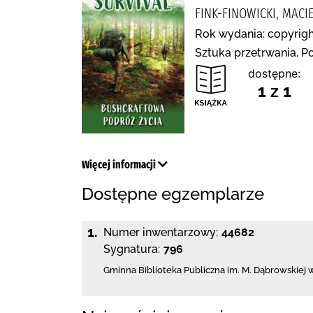
FINK-FINOWICKI, MAC
Rok wydania: copyrigh
Sztuka przetrwania, P
dostępne:
1 z 1
Więcej informacji
Dostępne egzemplarze
1.
Numer inwentarzowy:
44682
Sygnatura:
796
Gminna Biblioteka Publiczna im. M. Dąbrowskiej