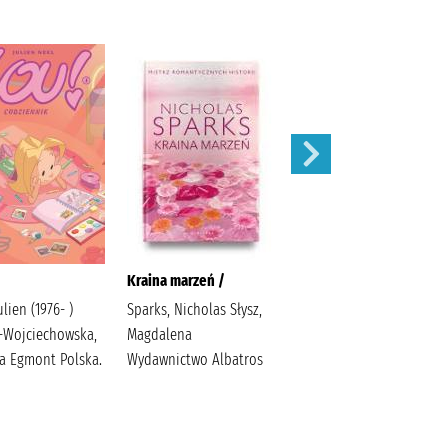
Kraina marzeń /
Zamknięte drzwi /
ulien (1976- )
Sparks, Nicholas Słysz,
McFadden, Freida
-Wojciechowska,
Magdalena
Zalewska, Joanna
ta Egmont Polska.
Wydawnictwo Albatros