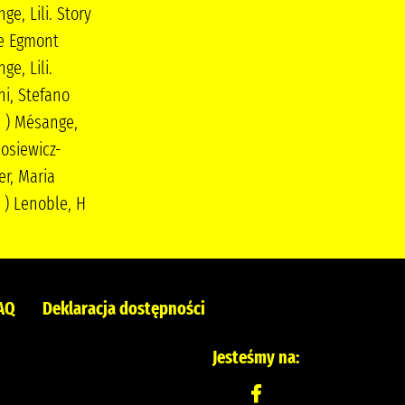
ge, Lili. Story
Społeczny Instytut
e Egmont
Wydawniczy Znak
ge, Lili.
ni, Stefano
- ) Mésange,
Mosiewicz-
er, Maria
- ) Lenoble, H
AQ
Deklaracja dostępności
Jesteśmy na: