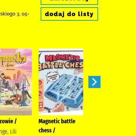
dodaj do listy
wskiego 3
,
05-
zowie /
Magnetic battle
Gołoborze
chess /
ge, Lili
Siembieda, Maciej