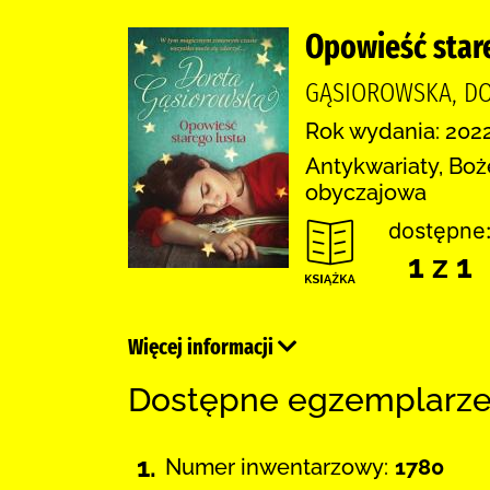
Opowieść stare
GĄSIOROWSKA, DO
Rok wydania: 2022
Antykwariaty, Boż
obyczajowa
dostępne
1 z 1
Więcej informacji
Dostępne egzemplarz
1.
Numer inwentarzowy:
1780