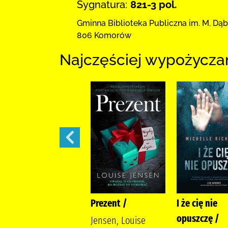
Sygnatura:
821-3 pol.
Gminna Biblioteka Publiczna im. M. Dą
806 Komorów
Najczęściej wypożycza
444 /
Prezent /
I że cię nie
opuszczę /
Siembieda, Maciej
Jensen, Louise