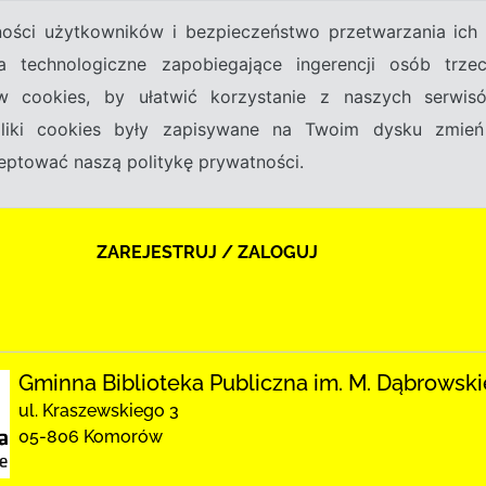
tności użytkowników i bezpieczeństwo przetwarzania ic
a technologiczne zapobiegające ingerencji osób trz
w cookies, by ułatwić korzystanie z naszych serwi
 pliki cookies były zapisywane na Twoim dysku zmień
kceptować naszą politykę prywatności.
ZAREJESTRUJ / ZALOGUJ
Gminna Biblioteka Publiczna im. M. Dąbrowsk
ul. Kraszewskiego 3
05-806 Komorów