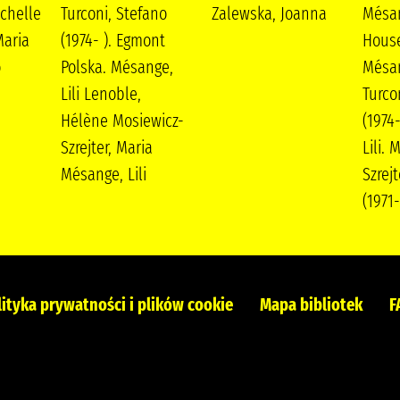
chelle
Turconi, Stefano
Zalewska, Joanna
Mésan
aria
(1974- ). Egmont
Hous
o
Polska. Mésange,
Mésan
Lili Lenoble,
Turco
Hélène Mosiewicz-
(1974
Szrejter, Maria
Lili. 
Mésange, Lili
Szrejt
(1971
lityka prywatności i plików cookie
Mapa bibliotek
F