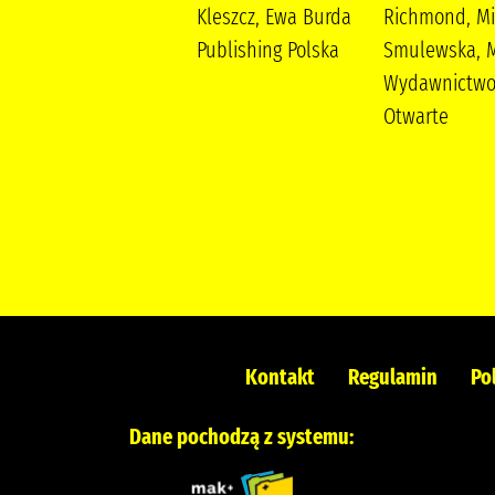
(1961- ) Wielka
Kleszcz, Ewa Burda
Richmond, Mi
Litera
Publishing Polska
Smulewska, M
Wydawnictw
Otwarte
Kontakt
Regulamin
Po
Dane pochodzą z systemu: