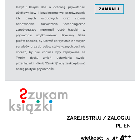
Instytut Książki dba o ochronę prywatności
ZAMKNIJ
użytkowników i bezpieczeństwo przetwarzania
ich danych osobowych oraz stosuje
odpowiednie rozwiązania technologiczne
zapobiegające ingerencji osób trzecich w
prywatność użytkowników. Używamy także
plików cookies, by ułatwić korzystanie z naszych
serwisów oraz do celów statystycznych.Jeśli nie
chcesz, by pliki cookies były zapisywane na
Twoim dysku zmień ustawienia swojej
przeglądarki. Kliknij "Zamknij" aby zaakceptować
naszą politykę prywatności.
ZAREJESTRUJ / ZALOGUJ
PL
EN
wielkość: