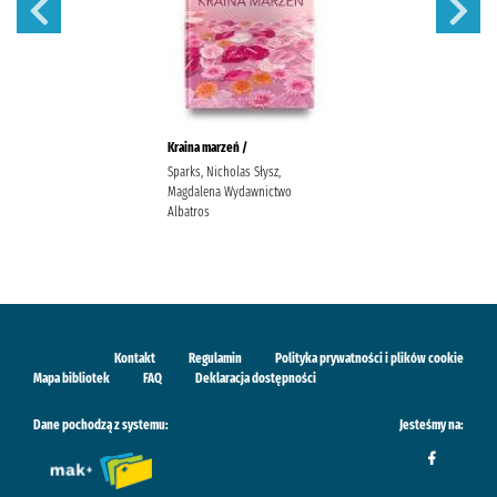
Kraina marzeń /
Sparks, Nicholas Słysz,
Magdalena Wydawnictwo
Albatros
Kontakt
Regulamin
Polityka prywatności i plików cookie
Mapa bibliotek
FAQ
Deklaracja dostępności
Dane pochodzą z systemu:
Jesteśmy na: