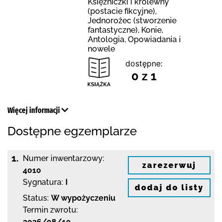
Księżniczki i królewny
(postacie fikcyjne),
Jednorożec (stworzenie
fantastyczne), Konie,
Antologia, Opowiadania i
nowele
dostępne:
0 z 1
Więcej informacji
Dostępne egzemplarze
1.
Numer inwentarzowy:
zarezerwuj
4010
Sygnatura:
I
dodaj do listy
Status:
W wypożyczeniu
Termin zwrotu:
2026/08/10