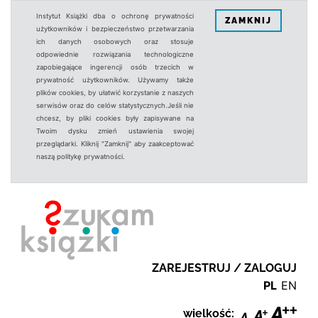
Instytut Książki dba o ochronę prywatności
ZAMKNIJ
użytkowników i bezpieczeństwo przetwarzania
ich danych osobowych oraz stosuje
odpowiednie rozwiązania technologiczne
zapobiegające ingerencji osób trzecich w
prywatność użytkowników. Używamy także
plików cookies, by ułatwić korzystanie z naszych
serwisów oraz do celów statystycznych.Jeśli nie
chcesz, by pliki cookies były zapisywane na
Twoim dysku zmień ustawienia swojej
przeglądarki. Kliknij "Zamknij" aby zaakceptować
naszą politykę prywatności.
ZAREJESTRUJ / ZALOGUJ
PL
EN
wielkość: