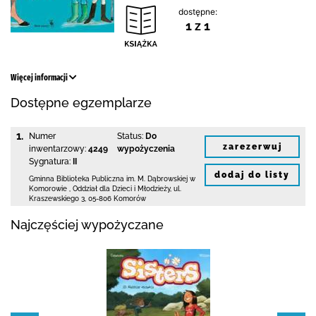
dostępne:
1 z 1
Więcej informacji
Dostępne egzemplarze
1.
Numer
Status:
Do
zarezerwuj
inwentarzowy:
4249
wypożyczenia
Sygnatura:
II
dodaj do listy
Gminna Biblioteka Publiczna im. M. Dąbrowskiej
w
Komorowie
,
Oddział dla Dzieci i Młodzieży,
ul.
Kraszewskiego 3
,
05-806 Komorów
Najczęściej wypożyczane