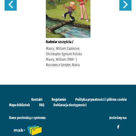
Nadmiar szczęścia /
Maury, William Cazenove,
Christophe Egmont Polska
Maury, William (1969- ).
Mosiewicz-Szrejter, Maria
Kontakt
Regulamin
Polityka prywatności i plików cookie
Mapa bibliotek
FAQ
Deklaracja dostępności
Dane pochodzą z systemu:
Jesteśmy na: