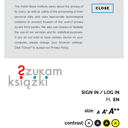
The Polish Book Institute cares about the privacy of
CLOSE
its users, as well as safety of the processing of their
personal data, and uses appropriate technological
solutions to prevent invasion of the users? privacy
by any third parties. We also use cookies to facilitate
the use of our services and for statistical purposes.
If you do not wish to have cookies stored on your
computer, please change your browser settings.
Click ?Close? to accept our Privacy Policy.
SIGN IN / LOG IN
PL
EN
size:
contrast: