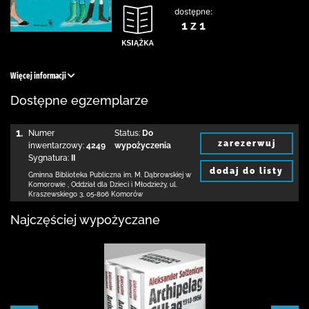
dostępne:
1 z 1
Więcej informacji
Dostępne egzemplarze
1.
Numer
Status:
Do
zarezerwuj
inwentarzowy:
4249
wypożyczenia
Sygnatura:
II
dodaj do listy
Gminna Biblioteka Publiczna im. M. Dąbrowskiej
w
Komorowie
,
Oddział dla Dzieci i Młodzieży,
ul.
Kraszewskiego 3
,
05-806 Komorów
Najczęściej wypożyczane