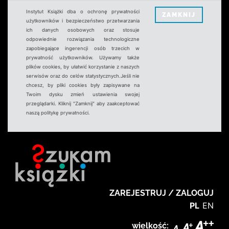
Instytut Książki dba o ochronę prywatności
ZAMKNIJ
użytkowników i bezpieczeństwo przetwarzania
ich danych osobowych oraz stosuje
odpowiednie rozwiązania technologiczne
zapobiegające ingerencji osób trzecich w
prywatność użytkowników. Używamy także
plików cookies, by ułatwić korzystanie z naszych
serwisów oraz do celów statystycznych.Jeśli nie
chcesz, by pliki cookies były zapisywane na
Twoim dysku zmień ustawienia swojej
przeglądarki. Kliknij "Zamknij" aby zaakceptować
naszą politykę prywatności.
ZAREJESTRUJ / ZALOGUJ
PL
EN
wielkość: