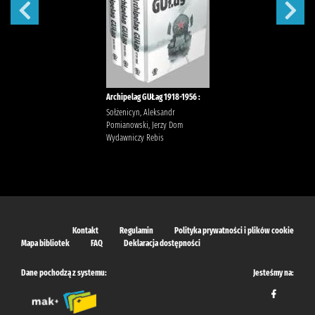
Archipelag GUŁag 1918-1956 :
Sołżenicyn, Aleksandr
Pomianowski, Jerzy Dom
Wydawniczy Rebis
Kontakt
Regulamin
Polityka prywatności i plików cookie
Mapa bibliotek
FAQ
Deklaracja dostępności
Dane pochodzą z systemu:
Jesteśmy na: