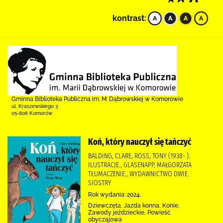
kontrast:
Gminna Biblioteka Publiczna im. M. Dąbrowskiej w Komorowie
ul. Kraszewskiego 3
05-806 Komorów
Koń, który nauczył się tańczyć
BALDING, CLARE, ROSS, TONY (1938- ).
ILUSTRACJE., GLASENAPP, MAŁGORZATA
TŁUMACZENIE., WYDAWNICTWO DWIE
SIOSTRY
Rok wydania: 2024.
Dziewczęta, Jazda konna, Konie,
Zawody jeździeckie, Powieść
obyczajowa