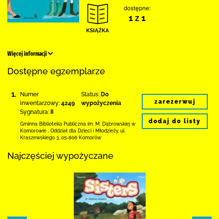
dostępne:
1 z 1
Więcej informacji
Dostępne egzemplarze
1.
Numer
Status:
Do
zarezerwuj
inwentarzowy:
4249
wypożyczenia
Sygnatura:
II
dodaj do listy
Gminna Biblioteka Publiczna im. M. Dąbrowskiej
w
Komorowie
,
Oddział dla Dzieci i Młodzieży,
ul.
Kraszewskiego 3
,
05-806 Komorów
Najczęściej wypożyczane