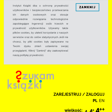
Instytut Książki dba o ochronę prywatności
ZAMKNIJ
użytkowników i bezpieczeństwo przetwarzania
ich danych osobowych oraz stosuje
odpowiednie rozwiązania technologiczne
zapobiegające ingerencji osób trzecich w
prywatność użytkowników. Używamy także
plików cookies, by ułatwić korzystanie z naszych
serwisów oraz do celów statystycznych.Jeśli nie
chcesz, by pliki cookies były zapisywane na
Twoim dysku zmień ustawienia swojej
przeglądarki. Kliknij "Zamknij" aby zaakceptować
naszą politykę prywatności.
ZAREJESTRUJ / ZALOGUJ
PL
EN
wielkość: