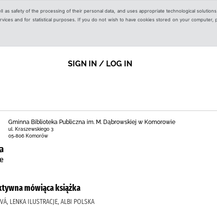
ell as safety of the processing of their personal data, and uses appropriate technological solution
 services and for statistical purposes. If you do not wish to have cookies stored on your computer,
SIGN IN / LOG IN
Gminna Biblioteka Publiczna im. M. Dąbrowskiej w Komorowie
ul. Kraszewskiego 3
05-806 Komorów
raktywna mówiąca książka
VÁ, LENKA ILUSTRACJE, ALBI POLSKA