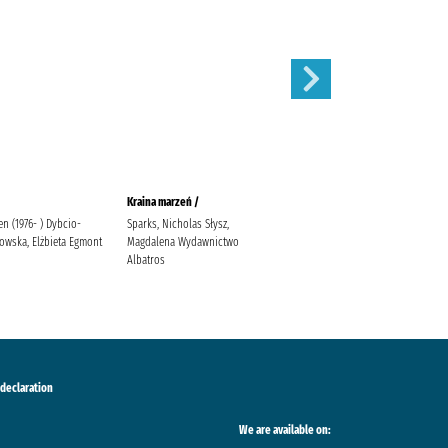
Kraina marzeń /
Zamknięte drzwi /
ien (1976- ) Dybcio-
Sparks, Nicholas Słysz,
McFadden, Freida Zalewska,
owska, Elżbieta Egmont
Magdalena Wydawnictwo
Joanna
Albatros
 declaration
We are available on: