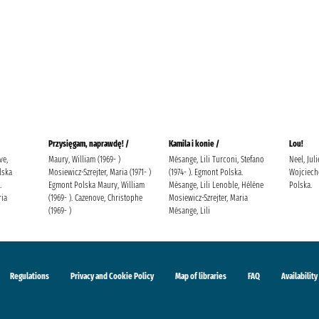
Przysięgam, naprawdę! /
Kamila i konie /
Lou!
ve,
Maury, William (1969- )
Mésange, Lili Turconi, Stefano
Neel, Jul
lska
Mosiewicz-Szrejter, Maria (1971- )
(1974- ). Egmont Polska.
Wojciech
.
Egmont Polska Maury, William
Mésange, Lili Lenoble, Hélène
Polska.
ria
(1969- ). Cazenove, Christophe
Mosiewicz-Szrejter, Maria
(1969- )
Mésange, Lili
Regulations
Privacy and Cookie Policy
Map of libraries
FAQ
Availability