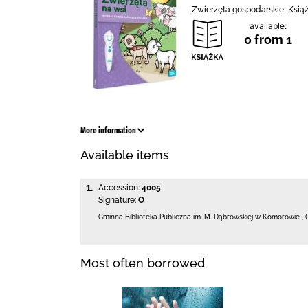
Zwierzęta gospodarskie, Książ
available:
0 from 1
More information
Available items
1.
Accession:
4005
Signature:
O
Gminna Biblioteka Publiczna im. M. Dąbrowskiej
w Komorowie
,
Most often borrowed