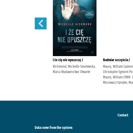
Prezent /
I że cię nie opuszczę /
Nadmiar szczęścia /
Jensen, Louise Kleszcz, Ewa
Richmond, Michelle Smulewska,
Maury, William Cazeno
Burda Publishing Polska
Maria Wydawnictwo Otwarte
Christophe Egmont Po
Maury, William (1969- )
Mosiewicz-Szrejter, Ma
Contact
Data come from the system: