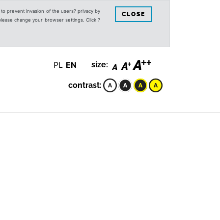
s to prevent invasion of the users? privacy by
CLOSE
 please change your browser settings. Click ?
PL
EN
size:
contrast: