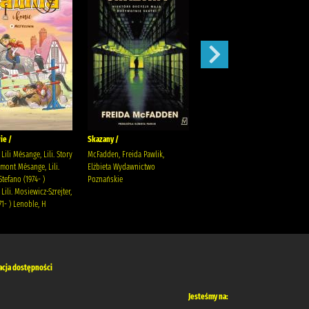
ie /
Skazany /
Magnetic battle chess /
Lili Mésange, Lili. Story
McFadden, Freida Pawlik,
mont Mésange, Lili.
Elżbieta Wydawnictwo
Stefano (1974- )
Poznańskie
Lili. Mosiewicz-Szrejter,
71- ) Lenoble, H
acja dostępności
Jesteśmy na: