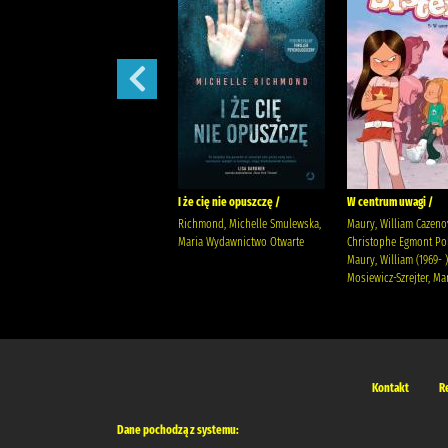
Prezent /
I że cię nie opuszczę /
W centrum uwagi /
Jensen, Louise Kleszcz, Ewa
Richmond, Michelle Smulewska,
Maury, William Cazeno
Burda Publishing Polska
Maria Wydawnictwo Otwarte
Christophe Egmont Po
Maury, William (1969- )
Mosiewicz-Szrejter, Ma
Kontakt
R
Dane pochodzą z systemu: