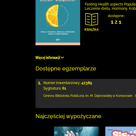
Fasting Health aspects Popula
Leczenie dietą, Hormony, Kobi
dostępne:
1 z 1
Więcej informacji
Dostępne egzemplarze
1.
Numer inwentarzowy:
47389
Sygnatura:
61
Gminna Biblioteka Publiczna im. M. Dąbrowskiej
w Komorowie
,
Najczęściej wypożyczane