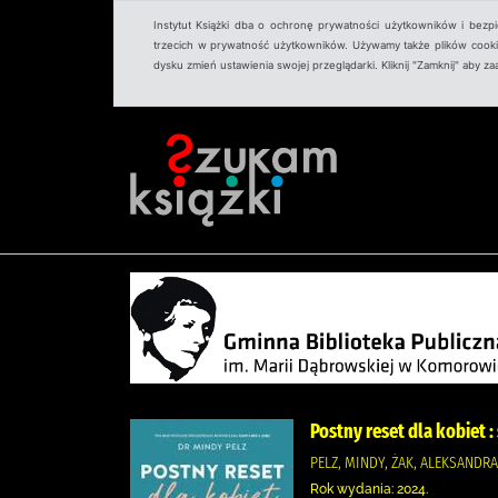
Instytut Książki dba o ochronę prywatności użytkowników i bezp
trzecich w prywatność użytkowników. Używamy także plików cookies
dysku zmień ustawienia swojej przeglądarki. Kliknij "Zamknij" aby z
Postny reset dla kobiet :
PELZ, MINDY, ŻAK, ALEKSAND
Rok wydania: 2024.