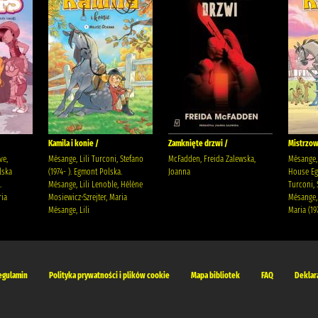
Kamila i konie /
Zamknięte drzwi /
Mistrzow
ve,
Mésange, Lili Turconi, Stefano
McFadden, Freida Zalewska,
Mésange, 
lska
(1974- ). Egmont Polska.
Joanna
House Eg
.
Mésange, Lili Lenoble, Hélène
Turconi, 
ria
Mosiewicz-Szrejter, Maria
Mésange, 
Mésange, Lili
Maria (19
egulamin
Polityka prywatności i plików cookie
Mapa bibliotek
FAQ
Deklar