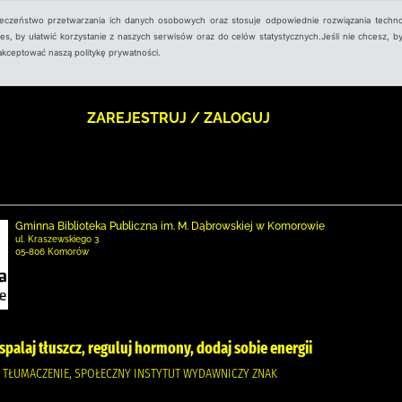
ieczeństwo przetwarzania ich danych osobowych oraz stosuje odpowiednie rozwiązania techno
, by ułatwić korzystanie z naszych serwisów oraz do celów statystycznych.Jeśli nie chcesz, by
aakceptować naszą politykę prywatności.
ZAREJESTRUJ / ZALOGUJ
Gminna Biblioteka Publiczna im. M. Dąbrowskiej w Komorowie
ul. Kraszewskiego 3
05-806 Komorów
 spalaj tłuszcz, reguluj hormony, dodaj sobie energii
RA TŁUMACZENIE, SPOŁECZNY INSTYTUT WYDAWNICZY ZNAK