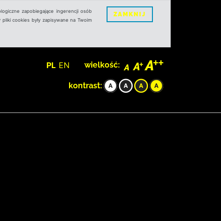
logiczne zapobiegające ingerencji osób
ZAMKNIJ
 pliki cookies były zapisywane na Twoim
PL
EN
wielkość:
kontrast: