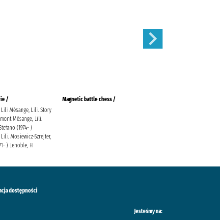
ie /
Magnetic battle chess /
Gołoborze
Lili Mésange, Lili. Story
Siembieda, Maciej Społeczny
mont Mésange, Lili.
Instytut Wydawniczy Znak
Stefano (1974- )
Lili. Mosiewicz-Szrejter,
71- ) Lenoble, H
acja dostępności
Jesteśmy na: