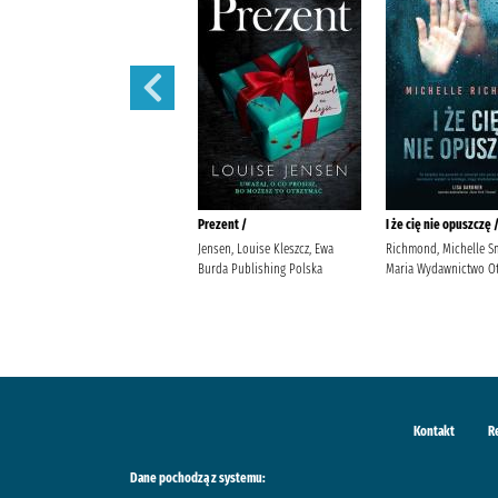
444 /
Prezent /
I że cię nie opuszczę 
Siembieda, Maciej (1961- ) Wielka
Jensen, Louise Kleszcz, Ewa
Richmond, Michelle S
Litera
Burda Publishing Polska
Maria Wydawnictwo Ot
Kontakt
R
Dane pochodzą z systemu: