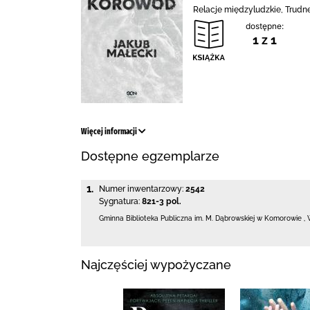
Relacje międzyludzkie, Trudn
dostępne:
1 z 1
Więcej informacji
Dostępne egzemplarze
1.
Numer inwentarzowy:
2542
Sygnatura:
821-3 pol.
Gminna Biblioteka Publiczna im. M. Dąbrowskiej
w Komorowie
,
Najczęściej wypożyczane