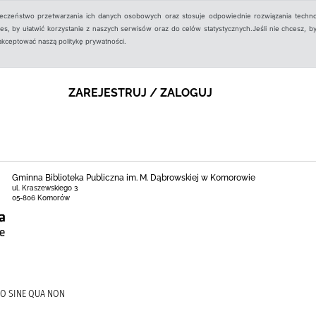
ieczeństwo przetwarzania ich danych osobowych oraz stosuje odpowiednie rozwiązania techno
, by ułatwić korzystanie z naszych serwisów oraz do celów statystycznych.Jeśli nie chcesz, by
aakceptować naszą politykę prywatności.
ZAREJESTRUJ / ZALOGUJ
Gminna Biblioteka Publiczna im. M. Dąbrowskiej w Komorowie
ul. Kraszewskiego 3
05-806 Komorów
WO SINE QUA NON