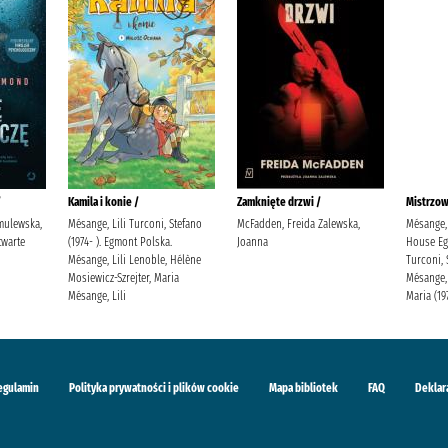
/
Kamila i konie /
Zamknięte drzwi /
Mistrzow
mulewska,
Mésange, Lili Turconi, Stefano
McFadden, Freida Zalewska,
Mésange, 
warte
(1974- ). Egmont Polska.
Joanna
House Eg
Mésange, Lili Lenoble, Hélène
Turconi, 
Mosiewicz-Szrejter, Maria
Mésange, 
Mésange, Lili
Maria (19
egulamin
Polityka prywatności i plików cookie
Mapa bibliotek
FAQ
Deklar