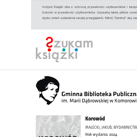
Instytut Książki dba o ochronę prywatności użytkowników i bezp
trzecich w prywatność użytkowników. Używamy także plików cookies
dysku zmień ustawienia swojej przeglądarki. Kliknij "Zamknij" aby z
Korowód
MAŁECKI, JAKUB, WYDAWNICT
Rok wydania: 2024.