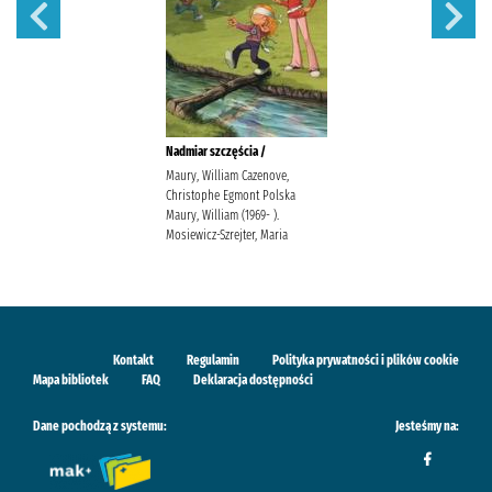
Nadmiar szczęścia /
Maury, William Cazenove,
Christophe Egmont Polska
Maury, William (1969- ).
Mosiewicz-Szrejter, Maria
Kontakt
Regulamin
Polityka prywatności i plików cookie
Mapa bibliotek
FAQ
Deklaracja dostępności
Dane pochodzą z systemu:
Jesteśmy na: