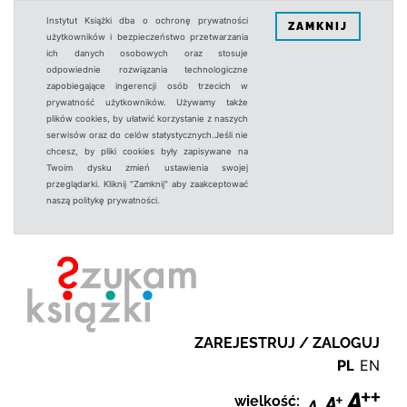
Instytut Książki dba o ochronę prywatności
ZAMKNIJ
użytkowników i bezpieczeństwo przetwarzania
ich danych osobowych oraz stosuje
odpowiednie rozwiązania technologiczne
zapobiegające ingerencji osób trzecich w
prywatność użytkowników. Używamy także
plików cookies, by ułatwić korzystanie z naszych
serwisów oraz do celów statystycznych.Jeśli nie
chcesz, by pliki cookies były zapisywane na
Twoim dysku zmień ustawienia swojej
przeglądarki. Kliknij "Zamknij" aby zaakceptować
naszą politykę prywatności.
ZAREJESTRUJ / ZALOGUJ
PL
EN
wielkość: