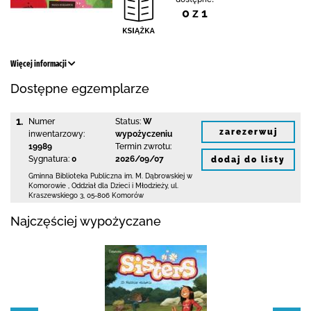
0 z 1
Więcej informacji
Dostępne egzemplarze
1.
Numer
Status:
W
zarezerwuj
inwentarzowy:
wypożyczeniu
19989
Termin zwrotu:
Sygnatura:
0
2026/09/07
dodaj do listy
Gminna Biblioteka Publiczna im. M. Dąbrowskiej
w
Komorowie
,
Oddział dla Dzieci i Młodzieży,
ul.
Kraszewskiego 3
,
05-806 Komorów
Najczęściej wypożyczane