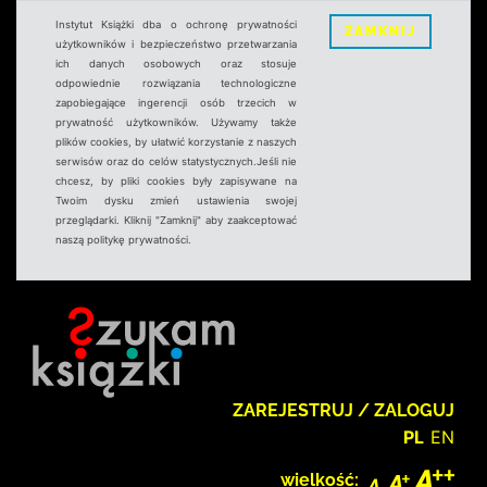
Instytut Książki dba o ochronę prywatności
ZAMKNIJ
użytkowników i bezpieczeństwo przetwarzania
ich danych osobowych oraz stosuje
odpowiednie rozwiązania technologiczne
zapobiegające ingerencji osób trzecich w
prywatność użytkowników. Używamy także
plików cookies, by ułatwić korzystanie z naszych
serwisów oraz do celów statystycznych.Jeśli nie
chcesz, by pliki cookies były zapisywane na
Twoim dysku zmień ustawienia swojej
przeglądarki. Kliknij "Zamknij" aby zaakceptować
naszą politykę prywatności.
ZAREJESTRUJ / ZALOGUJ
PL
EN
wielkość: