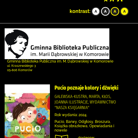
kontrast:
Gminna Biblioteka Publiczna im. M. Dąbrowskiej w Komorowie
ul. Kraszewskiego 3
05-806 Komorów
Pucio poznaje kolory i dźwięki
GALEWSKA-KUSTRA, MARTA, KŁOS,
JOANNA ILUSTRACJE, WYDAWNICTWO
"NASZA KSIĘGARNIA"
Rok wydania: 2024.
Pucio, Barwy, Odgłosy, Broszura,
Książka obrazkowa, Opowiadania i
nowele
dostępne: