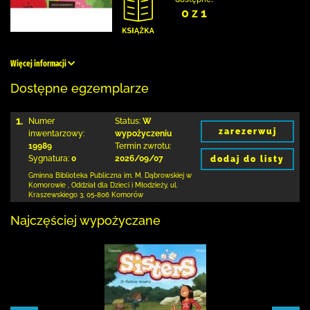
0 z 1
Więcej informacji
Dostępne egzemplarze
1.
Numer
Status:
W
zarezerwuj
inwentarzowy:
wypożyczeniu
19989
Termin zwrotu:
Sygnatura:
0
2026/09/07
dodaj do listy
Gminna Biblioteka Publiczna im. M. Dąbrowskiej
w
Komorowie
,
Oddział dla Dzieci i Młodzieży,
ul.
Kraszewskiego 3
,
05-806 Komorów
Najczęściej wypożyczane