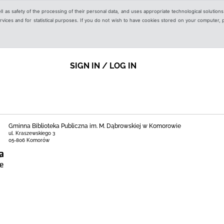
ell as safety of the processing of their personal data, and uses appropriate technological solution
 services and for statistical purposes. If you do not wish to have cookies stored on your computer,
SIGN IN / LOG IN
Gminna Biblioteka Publiczna im. M. Dąbrowskiej w Komorowie
ul. Kraszewskiego 3
05-806 Komorów