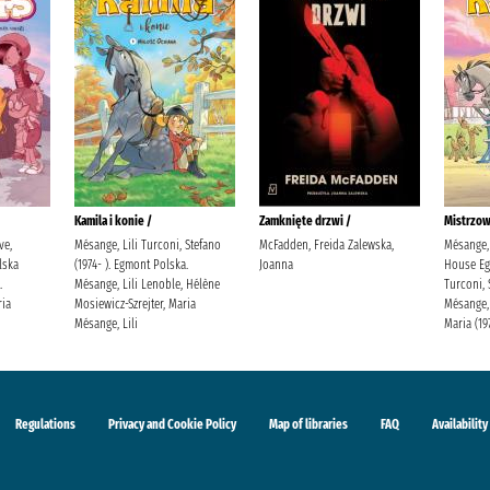
Kamila i konie /
Zamknięte drzwi /
Mistrzow
ve,
Mésange, Lili Turconi, Stefano
McFadden, Freida Zalewska,
Mésange, 
lska
(1974- ). Egmont Polska.
Joanna
House Eg
.
Mésange, Lili Lenoble, Hélène
Turconi, 
ria
Mosiewicz-Szrejter, Maria
Mésange, 
Mésange, Lili
Maria (19
Regulations
Privacy and Cookie Policy
Map of libraries
FAQ
Availability