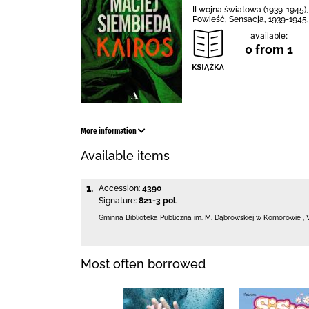
II wojna światowa (1939-1945)
Powieść, Sensacja, 1939-1945
available:
0 from 1
More information
Available items
1.
Accession:
4390
Signature:
821-3 pol.
Gminna Biblioteka Publiczna im. M. Dąbrowskiej
w Komorowie
,
Most often borrowed