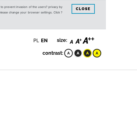
s to prevent invasion of the users? privacy by
CLOSE
 please change your browser settings. Click ?
PL
EN
size:
contrast: