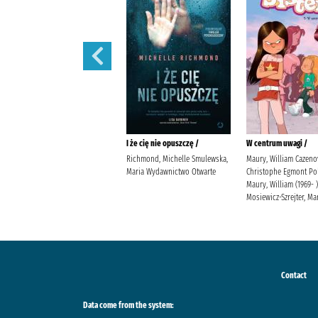
Prezent /
I że cię nie opuszczę /
W centrum uwagi /
Jensen, Louise Kleszcz, Ewa
Richmond, Michelle Smulewska,
Maury, William Cazeno
Burda Publishing Polska
Maria Wydawnictwo Otwarte
Christophe Egmont Po
Maury, William (1969- )
Mosiewicz-Szrejter, Ma
Contact
Data come from the system: