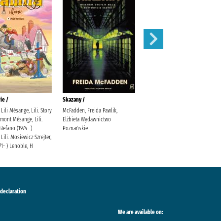
ie /
Skazany /
Magnetic battle chess /
Lili Mésange, Lili. Story
McFadden, Freida Pawlik,
mont Mésange, Lili.
Elżbieta Wydawnictwo
Stefano (1974- )
Poznańskie
Lili. Mosiewicz-Szrejter,
71- ) Lenoble, H
 declaration
We are available on: