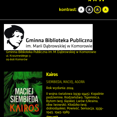
kontrast:
Gminna Biblioteka Publiczna im. M. Dąbrowskiej w Komorowie
ul. Kraszewskiego 3
05-806 Komorów
Kairos
SIEMBIEDA, MACIEJ, AGORA
Rok wydania: 2024.
II wojna światowa (1939-1945), Kopalnie
podziemne, Rodzeństwo, Tajemnica,
Bytom (woj. śląskie), Lwów (Ukraina,
obw. lwowski), Kłodzko (woj.
dolnośląskie), Powieść, Sensacja, 1939-
1945, 1945-1989