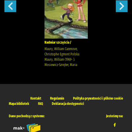
Nadmiar szczęścia /
Maury, William Cazenove,
Christophe Egmont Polska
Maury, William (1969- ).
Mosiewicz-Szrejter, Maria
Kontakt
Regulamin
Polityka prywatności i plików cookie
Mapa bibliotek
FAQ
Deklaracja dostępności
Dane pochodzą z systemu:
Jesteśmy na: