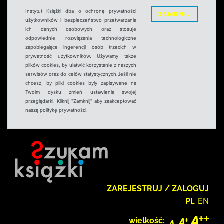
Instytut Książki dba o ochronę prywatności
ZAMKNIJ
użytkowników i bezpieczeństwo przetwarzania
ich danych osobowych oraz stosuje
odpowiednie rozwiązania technologiczne
zapobiegające ingerencji osób trzecich w
prywatność użytkowników. Używamy także
plików cookies, by ułatwić korzystanie z naszych
serwisów oraz do celów statystycznych.Jeśli nie
chcesz, by pliki cookies były zapisywane na
Twoim dysku zmień ustawienia swojej
przeglądarki. Kliknij "Zamknij" aby zaakceptować
naszą politykę prywatności.
ZAREJESTRUJ / ZALOGUJ
PL
EN
wielkość: