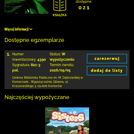
dostępne:
0 z 1
Więcej informacji
Dostępne egzemplarze
1.
Numer
Status:
W
zarezerwuj
inwentarzowy:
4390
wypożyczeniu
Sygnatura:
821-3
Termin zwrotu:
pol.
2026/09/05
dodaj do listy
Gminna Biblioteka Publiczna im. M. Dąbrowskiej
w
Komorowie
,
Wypożyczalnia Główna,
ul.
Kraszewskiego 3
,
05-806 Komorów
Najczęściej wypożyczane