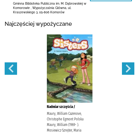
Gminna Biblioteka Publiczna im. M. Dąbrowskiej
w
Komorowie
,
Wypożyczalnia Główna,
ul.
Kraszewskiego 3
,
05-806 Komorów
Najczęściej wypożyczane
Nadmiar szczęścia /
Maury, William Cazenove,
Christophe Egmont Polska
Maury, William (1969- ).
Mosiewicz-Szrejter, Maria