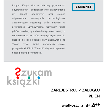
Instytut Książki dba o ochronę prywatności
ZAMKNIJ
użytkowników i bezpieczeństwo przetwarzania
ich danych osobowych oraz stosuje
odpowiednie rozwiązania technologiczne
zapobiegające ingerencji osób trzecich w
prywatność użytkowników. Używamy także
plików cookies, by ułatwić korzystanie z naszych
serwisów oraz do celów statystycznych.Jeśli nie
chcesz, by pliki cookies były zapisywane na
Twoim dysku zmień ustawienia swojej
przeglądarki. Kliknij "Zamknij" aby zaakceptować
naszą politykę prywatności.
ZAREJESTRUJ / ZALOGUJ
PL
EN
wielkość: