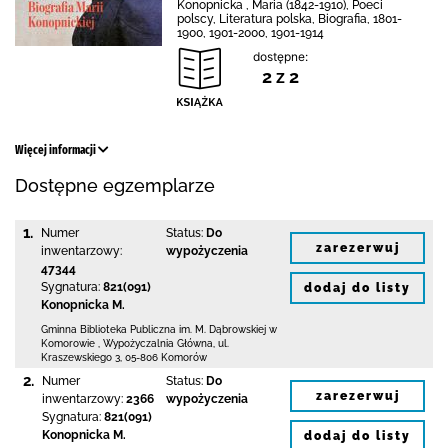
Konopnicka , Maria (1842-1910), Poeci
polscy, Literatura polska, Biografia, 1801-
1900, 1901-2000, 1901-1914
dostępne:
2 z 2
Więcej informacji
Dostępne egzemplarze
1.
Numer
Status:
Do
zarezerwuj
inwentarzowy:
wypożyczenia
47344
Sygnatura:
821(091)
dodaj do listy
Konopnicka M.
Gminna Biblioteka Publiczna im. M. Dąbrowskiej
w
Komorowie
,
Wypożyczalnia Główna,
ul.
Kraszewskiego 3
,
05-806 Komorów
2.
Numer
Status:
Do
zarezerwuj
inwentarzowy:
2366
wypożyczenia
Sygnatura:
821(091)
Konopnicka M.
dodaj do listy