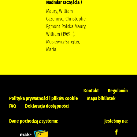
Nadmiar szczęścia /
Maury, William
Cazenove, Christophe
Egmont Polska Maury,
William (1969- ).
Mosiewicz-Szrejter,
Maria
Kontakt
Regulamin
Polityka prywatności i plików cookie
Mapa bibliotek
FAQ
Deklaracja dostępności
Dane pochodzą z systemu:
Jesteśmy na: