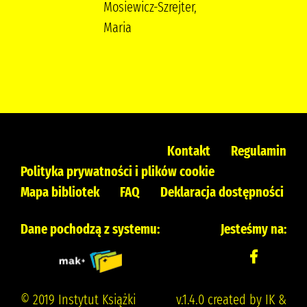
Mosiewicz-Szrejter,
Maria
Kontakt
Regulamin
Polityka prywatności i plików cookie
Mapa bibliotek
FAQ
Deklaracja dostępności
Dane pochodzą z systemu:
Jesteśmy na:
© 2019 Instytut Książki
v.1.4.0 created by IK &